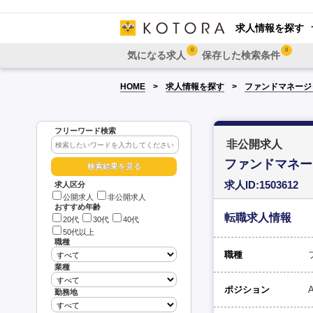
求人情報を探す
0
0
気になる求人
保存した検索条件
HOME
求人情報を探す
ファンドマネージ
フリーワード検索
非公開求人
ファンドマネー
求人ID:1503612
求人区分
公開求人
非公開求人
おすすめ年齢
転職求人情報
20代
30代
40代
50代以上
職種
職種
業種
ポジション
A
勤務地