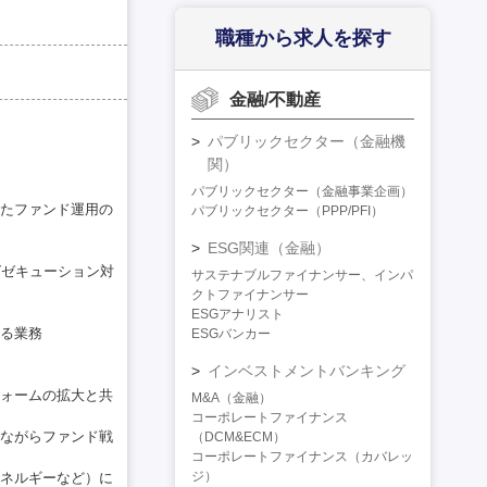
職種から求人を探す
金融/不動産
パブリックセクター（金融機
関）
パブリックセクター（金融事業企画）
たファンド運用の
パブリックセクター（PPP/PFI）
ESG関連（金融）
エグゼキューション対
サステナブルファイナンサー、インパ
クトファイナンサー
ESGアナリスト
る業務
ESGバンカー
インベストメントバンキング
ォームの拡大と共
M&A（金融）
コーポレートファイナンス
ながらファンド戦
（DCM&ECM）
コーポレートファイナンス（カバレッ
ジ）
ネルギーなど）に