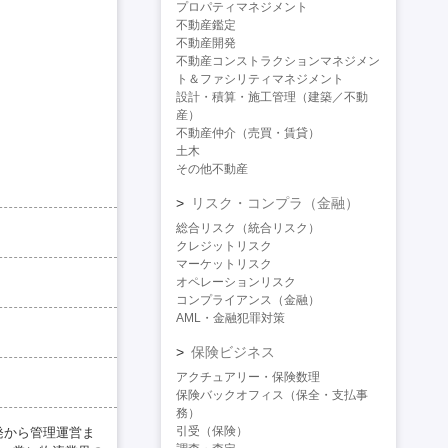
プロパティマネジメント
不動産鑑定
不動産開発
不動産コンストラクションマネジメン
ト＆ファシリティマネジメント
設計・積算・施工管理（建築／不動
産）
不動産仲介（売買・賃貸）
土木
その他不動産
リスク・コンプラ（金融）
総合リスク（統合リスク）
クレジットリスク
マーケットリスク
オペレーションリスク
コンプライアンス（金融）
AML・金融犯罪対策
保険ビジネス
アクチュアリー・保険数理
保険バックオフィス（保全・支払事
務）
引受（保険）
発から管理運営ま