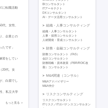
BIコンサルタント
ズに転職活動
ITアーキテクト
DXコンサルタント
AI・データ活用コンサルタント
0代、女性、
組織・人事コンサルティング
組織・人事コンサルタント
人事・採用コンサルタント
り、企業との
人材開発・育成コンサルタント
ったです」
財務・金融コンサルティング
財務コンサルタント（FAS）
練習をしてい
会計コンサルタント
財務戦略・資本政策（PBR/ROIC改
善）コンサルタント
20代、女
M&A関連（コンサル）
が、白眉でし
M&Aアドバイザリー
M&A仲介
性、私立大学
リスクコンサルティング
リスクコンサルタント
もっと見る
ITリスク／ITガバナンスコンサルタン