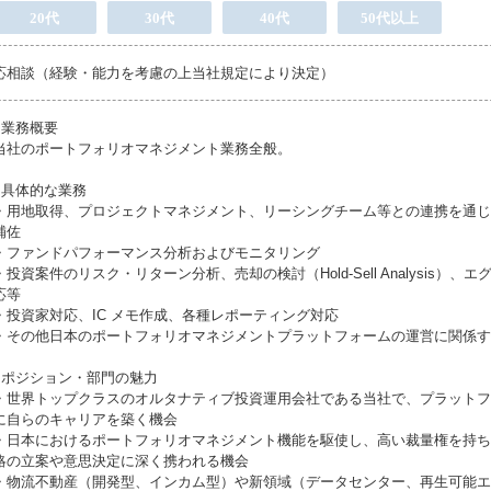
20代
30代
40代
50代以上
応相談（経験・能力を考慮の上当社規定により決定）
●業務概要
当社のポートフォリオマネジメント業務全般。
●具体的な業務
・用地取得、プロジェクトマネジメント、リーシングチーム等との連携を通じ
補佐
・ファンドパフォーマンス分析およびモニタリング
・投資案件のリスク・リターン分析、売却の検討（Hold-Sell Analysis）、
応等
・投資家対応、IC メモ作成、各種レポーティング対応
・その他日本のポートフォリオマネジメントプラットフォームの運営に関係す
●ポジション・部門の魅力
・世界トップクラスのオルタナティブ投資運用会社である当社で、プラットフ
に自らのキャリアを築く機会
・日本におけるポートフォリオマネジメント機能を駆使し、高い裁量権を持ち
略の立案や意思決定に深く携われる機会
・物流不動産（開発型、インカム型）や新領域（データセンター、再生可能エ