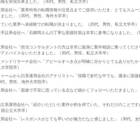
職を実現出来ました」（30代、男性、私立大学）
運用会社へ「業界特有の転職情報や注意点までご提供いただき、とてもスムー
ました」（30代、男性、海外大学卒）
ていた業界へ未経験での転職が決まりました。（20代、男性、私立大学卒）
手証券会社へ「石郷岡さんの丁寧な面接対策は非常に参考になりました」（5
運用会社へ「担当コンサルタントの方は非常に親身に案件相談に乗ってくださ
アドバイスをいただきました」（30代、男性、私立大学卒）
ファンドリサーチ会社へ「アピールすべき点が明確に分かりとてもありがたか
立大学院卒）
ファームから日系運用会社のアナリストへ「現職で多忙な中でも、週末に面接
0代、男性、海外大学院卒）
用会社へ「面接で不安に思っている点など細かくフォローいただきました」（
独立系運用会社へ「紹介いただいた案件が的を得ていた、それだけのことです
、国公立大学卒）
用会社へ「レスポンスがとても早いのが魅力だなと感じました」（30代、女