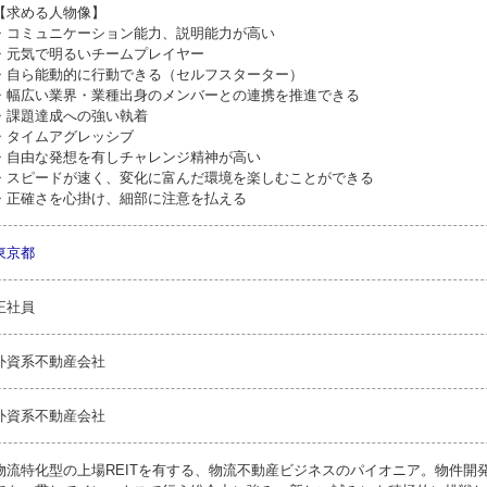
【求める人物像】
・コミュニケーション能力、説明能力が高い
・元気で明るいチームプレイヤー
・自ら能動的に行動できる（セルフスターター）
・幅広い業界・業種出身のメンバーとの連携を推進できる
・課題達成への強い執着
・タイムアグレッシブ
・自由な発想を有しチャレンジ精神が高い
・スピードが速く、変化に富んだ環境を楽しむことができる
・正確さを心掛け、細部に注意を払える
東京都
正社員
外資系不動産会社
外資系不動産会社
物流特化型の上場REITを有する、物流不動産ビジネスのパイオニア。物件開