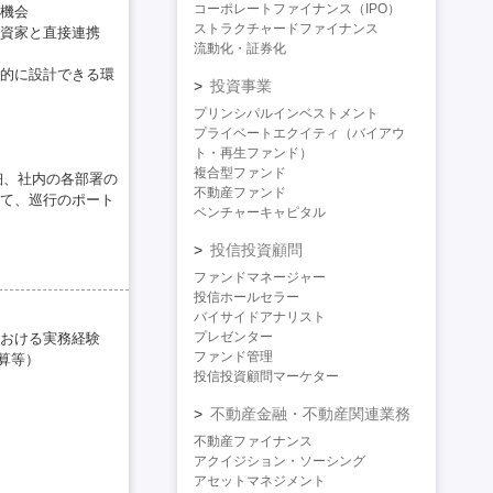
コーポレートファイナンス（IPO）
機会
ストラクチャードファイナンス
資家と直接連携
流動化・証券化
的に設計できる環
投資事業
プリンシパルインベストメント
プライベートエクイティ（バイアウ
ト・再生ファンド）
複合型ファンド
細、社内の各部署の
不動産ファンド
て、巡行のポート
ベンチャーキャピタル
投信投資顧問
ファンドマネージャー
投信ホールセラー
バイサイドアナリスト
プレゼンター
おける実務経験
ファンド管理
計算等）
投信投資顧問マーケター
不動産金融・不動産関連業務
不動産ファイナンス
アクイジション・ソーシング
アセットマネジメント