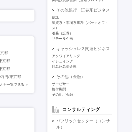
機関投資家営業（金融フロント）
その他銀行・証券系ビジネス
信託
融資系・市場系事務（バックオフィ
ス）
引受（証券）
リテール企画
キャッシュレス関連ビジネス
東京都
アクワイアリング
東京都
イシュイング
組み込み型金融
東京都
その他（金融）
万円/東京都
サービサー
人を一覧で見る
格付機関
その他（金融）
コンサルティング
パブリックセクター（コンサ
ル）