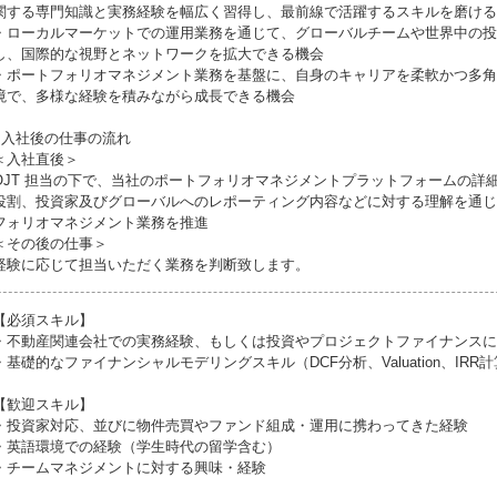
関する専門知識と実務経験を幅広く習得し、最前線で活躍するスキルを磨ける
・ローカルマーケットでの運用業務を通じて、グローバルチームや世界中の投
し、国際的な視野とネットワークを拡大できる機会
・ポートフォリオマネジメント業務を基盤に、自身のキャリアを柔軟かつ多角
境で、多様な経験を積みながら成長できる機会
●入社後の仕事の流れ
＜入社直後＞
OJT 担当の下で、当社のポートフォリオマネジメントプラットフォームの詳
役割、投資家及びグローバルへのレポーティング内容などに対する理解を通じ
フォリオマネジメント業務を推進
＜その後の仕事＞
経験に応じて担当いただく業務を判断致します。
【必須スキル】
・不動産関連会社での実務経験、もしくは投資やプロジェクトファイナンスに
・基礎的なファイナンシャルモデリングスキル（DCF分析、Valuation、IRR
【歓迎スキル】
・投資家対応、並びに物件売買やファンド組成・運用に携わってきた経験
・英語環境での経験（学生時代の留学含む）
・チームマネジメントに対する興味・経験