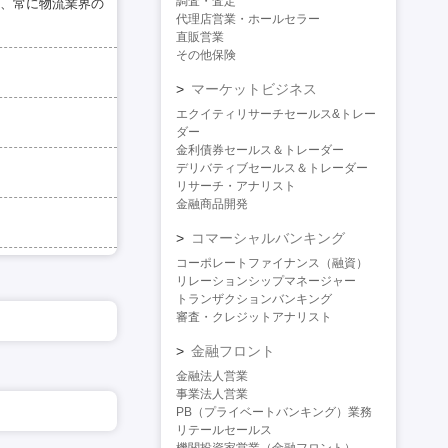
調査・査定
、常に物流業界の
代理店営業・ホールセラー
直販営業
その他保険
マーケットビジネス
エクイティリサーチセールス&トレー
ダー
金利債券セールス＆トレーダー
デリバティブセールス＆トレーダー
リサーチ・アナリスト
金融商品開発
コマーシャルバンキング
コーポレートファイナンス（融資）
リレーションシップマネージャー
トランザクションバンキング
審査・クレジットアナリスト
金融フロント
金融法人営業
事業法人営業
PB（プライベートバンキング）業務
リテールセールス