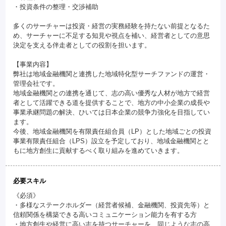
・投資条件の整理・交渉補助
多くのサーチャーは投資・経営の実務経験を持たない前提となるた
め、サーチャーに不足する知見や視点を補い、経営者としての意思
決定を支える伴走者としての役割を担います。
【事業内容】
弊社は地域金融機関と連携した地域特化型サーチファンドの運営・
管理会社です。
地域金融機関との連携を通じて、志の高い優秀な人材が地方で経営
者として活躍できる道を提供することで、地方の中小企業の成長や
事業承継問題の解決、ひいては日本企業の競争力強化を目指してい
ます。
今後、地域金融機関を有限責任組合員（LP）とした地域ごとの投資
事業有限責任組合（LPS）設立を予定しており、地域金融機関とと
もに地方創生に貢献するべく取り組みを進めていきます。
必要スキル
《必須》
・多様なステークホルダー（経営者候補、金融機関、投資先等）と
信頼関係を構築できる高いコミュニケーション能力を有する方
・地方創生や経営に高い志を持つサーチャーを、同じような志の高