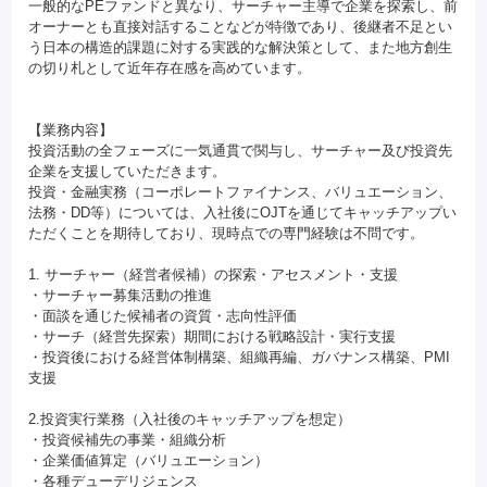
一般的なPEファンドと異なり、サーチャー主導で企業を探索し、前
オーナーとも直接対話することなどが特徴であり、後継者不足とい
う日本の構造的課題に対する実践的な解決策として、また地方創生
の切り札として近年存在感を高めています。
【業務内容】
投資活動の全フェーズに一気通貫で関与し、サーチャー及び投資先
企業を支援していただきます。
投資・金融実務（コーポレートファイナンス、バリュエーション、
法務・DD等）については、入社後にOJTを通じてキャッチアップい
ただくことを期待しており、現時点での専門経験は不問です。
1. サーチャー（経営者候補）の探索・アセスメント・支援
・サーチャー募集活動の推進
・面談を通じた候補者の資質・志向性評価
・サーチ（経営先探索）期間における戦略設計・実行支援
・投資後における経営体制構築、組織再編、ガバナンス構築、PMI
支援
2.投資実行業務（入社後のキャッチアップを想定）
・投資候補先の事業・組織分析
・企業価値算定（バリュエーション）
・各種デューデリジェンス