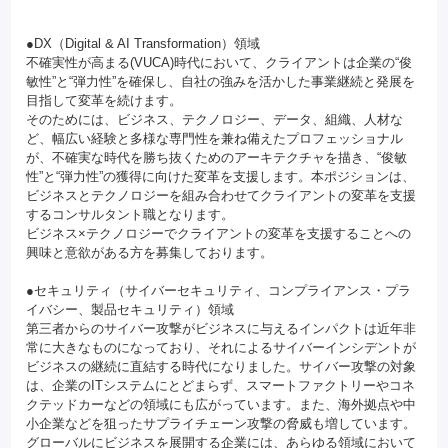
●DX（Digital & AI Transformation）領域
不確実性が高まる(VUCA)時代において、クライアントは企業の“俊
敏性”と“弾力性”を確保し、自社の強みを活かした事業継続と発展を
目指して変革を続けます。
そのためには、ビジネス、テクノロジー、データ、組織、人材な
ど、幅広い経験と多様な専門性を兼ね備えたプロフェッショナル
が、不確実な時代を勝ち抜くためのアーキテクチャを描き、“俊敏
性”と“弾力性”の獲得に向けた変革を支援します。本ポジションは、
ビジネスとテクノロジーを組み合わせてクライアントの変革を支援
するコンサルタント職となります。
ビジネス×テクノロジーでクライアントの変革を支援することへの
興味と意欲がある方を募集しております。
●セキュリティ（サイバーセキュリティ、コンプライアンス・プラ
イバシー、製品セキュリティ）領域
第三者からのサイバー攻撃がビジネスに与えるインパクトは近年非
常に大きなものになっており、それによるサイバーインシデントが
ビジネスの継続に直結する時代になりました。サイバー攻撃の対象
は、企業のITシステムにとどまらず、スマートファクトリーやコネ
クテッドカーなどの領域にも広がっています。また、海外拠点や中
小企業などを狙ったサプライチェーン攻撃の脅威も増しています。
グローバルにビジネスを展開する企業には、あらゆる領域において