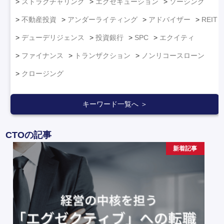
ストラクチャリング
エグゼキューション
ソーシング
不動産投資
アンダーライティング
アドバイザー
REIT
デューデリジェンス
投資銀行
SPC
エクイティ
ファイナンス
トランザクション
ノンリコースローン
クロージング
キーワード一覧へ ＞
CTOの記事
新着記事