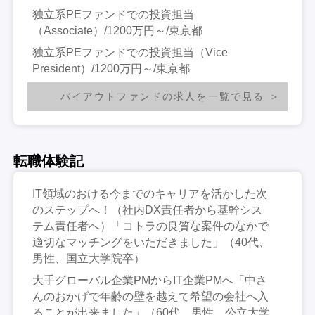
独立系PEファンドでの投資担当
（Associate）/1200万円～/東京都
独立系PEファンドでの投資担当（Vice
President）/1200万円～/東京都
バイアウトファンドの求人を一覧で見る
転職体験記
IT領域のおける今までのキャリアを活かした次
のステップへ！（社内DX責任者から基幹シス
テム責任者へ）「コトラの良質な案件のなかで
適切なマッチングをいただきました」（40代、
男性、国立大学院卒）
大手グローバル企業PMからIT企業PMへ「中さ
んのおかげで年齢の壁を越えて希望の会社へ入
ることが出来ました」（60代、男性、公立大学