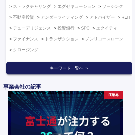
ストラクチャリング
エグゼキューション
ソーシング
不動産投資
アンダーライティング
アドバイザー
REIT
デューデリジェンス
投資銀行
SPC
エクイティ
ファイナンス
トランザクション
ノンリコースローン
クロージング
キーワード一覧へ ＞
事業会社の記事
IT業界