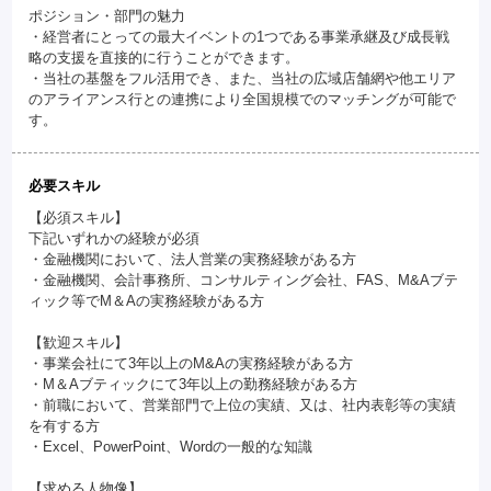
ポジション・部門の魅力
・経営者にとっての最大イベントの1つである事業承継及び成長戦
略の支援を直接的に行うことができます。
・当社の基盤をフル活用でき、また、当社の広域店舗網や他エリア
のアライアンス行との連携により全国規模でのマッチングが可能で
す。
必要スキル
【必須スキル】
下記いずれかの経験が必須
・金融機関において、法人営業の実務経験がある方
・金融機関、会計事務所、コンサルティング会社、FAS、M&Aブテ
ィック等でM＆Aの実務経験がある方
【歓迎スキル】
・事業会社にて3年以上のM&Aの実務経験がある方
・M＆Aブティックにて3年以上の勤務経験がある方
・前職において、営業部門で上位の実績、又は、社内表彰等の実績
を有する方
・Excel、PowerPoint、Wordの一般的な知識
【求める人物像】