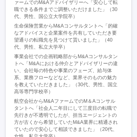
ァームでのM&Aアドバイザリーへ「安心して転
職できる条件までご調整いただけました」（30
代、男性、国公立大学院卒）
生命保険営業からM&Aコンサルタントへ「的確
なアドバイスと企業案件を共有していただき要
望通りの転職先を見つけて貰いました」（40
代、男性、私立大学卒）
事業会社での企画戦略部からM&Aコンサルタン
トへ「M&Aにおける仲介とアドバイザリーの違
い、会社毎の特色や事業のフェーズ、給与体
系、業務フローなどなど、業界そのものの魅力
を教えていただきました」（30代、男性、国立
高等専門学校卒）
航空会社からM&AファームでのM＆Aコンサル
タントへ「社会人二年目にして三度目の転職で
先行きが不透明でしたが、担当エージェントの
方が古くから希望していたM&A業界に精通され
ていたので安心して相談できました」（20代、
女性、私立大学卒）