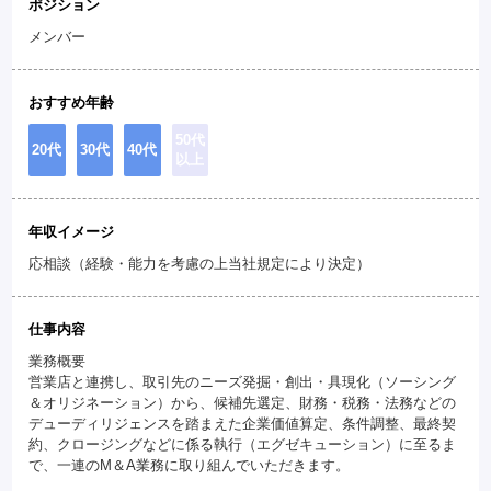
ポジション
メンバー
おすすめ年齢
50代
20代
30代
40代
以上
年収イメージ
応相談（経験・能力を考慮の上当社規定により決定）
仕事内容
業務概要
営業店と連携し、取引先のニーズ発掘・創出・具現化（ソーシング
＆オリジネーション）から、候補先選定、財務・税務・法務などの
デューディリジェンスを踏まえた企業価値算定、条件調整、最終契
約、クロージングなどに係る執行（エグゼキューション）に至るま
で、一連のM＆A業務に取り組んでいただきます。