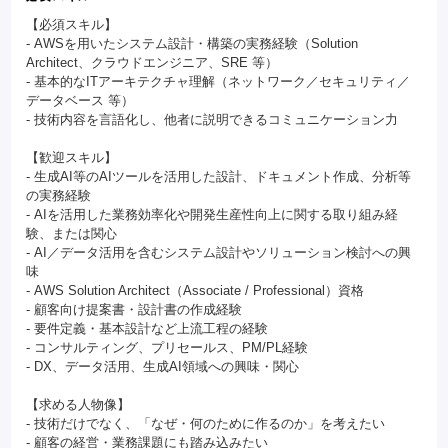
【必須スキル】
- AWSを用いたシステム設計・構築の実務経験（Solution
Architect、クラウドエンジニア、SRE 等）
- 基本的なITアーキテクチャ理解（ネットワーク／セキュリティ／
データベース 等）
- 技術内容を言語化し、他者に説明できるコミュニケーション力
【歓迎スキル】
- 生成AI等のAIツールを活用した設計、ドキュメント作成、分析等
の実務経験
- AIを活用した業務効率化や開発生産性向上に関する取り組み経
験、または関心
- AI／データ活用を含むシステム設計やソリューション検討への興
味
- AWS Solution Architect（Associate / Professional）資格
- 顧客向け提案書・設計書の作成経験
- 要件定義・基本設計など上流工程の経験
- コンサルティング、プリセールス、PM/PL経験
- DX、データ活用、生成AI領域への興味・関心
【求める人物像】
- 技術だけでなく、「なぜ・何のために作るのか」を考えたい
- 顧客の経営・業務課題にも踏み込みたい