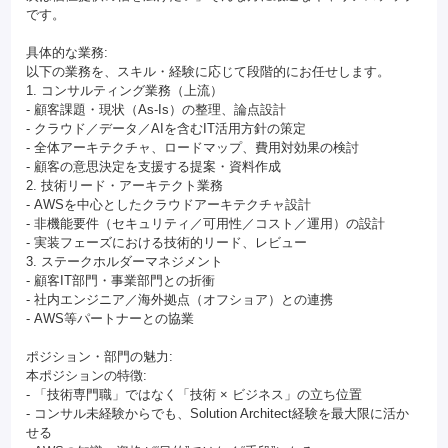
です。
具体的な業務:
以下の業務を、スキル・経験に応じて段階的にお任せします。
1. コンサルティング業務（上流）
- 顧客課題・現状（As-Is）の整理、論点設計
- クラウド／データ／AIを含むIT活用方針の策定
- 全体アーキテクチャ、ロードマップ、費用対効果の検討
- 顧客の意思決定を支援する提案・資料作成
2. 技術リード・アーキテクト業務
- AWSを中心としたクラウドアーキテクチャ設計
- 非機能要件（セキュリティ／可用性／コスト／運用）の設計
- 実装フェーズにおける技術的リード、レビュー
3. ステークホルダーマネジメント
- 顧客IT部門・事業部門との折衝
- 社内エンジニア／海外拠点（オフショア）との連携
- AWS等パートナーとの協業
ポジション・部門の魅力:
本ポジションの特徴:
- 「技術専門職」ではなく「技術 × ビジネス」の立ち位置
- コンサル未経験からでも、Solution Architect経験を最大限に活か
せる