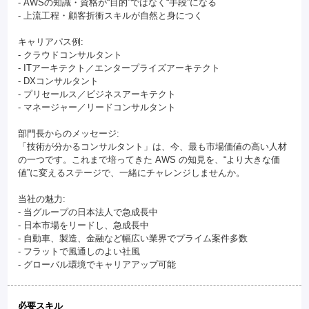
- AWSの知識・資格が“目的”ではなく“手段”になる
- 上流工程・顧客折衝スキルが自然と身につく
キャリアパス例:
- クラウドコンサルタント
- ITアーキテクト／エンタープライズアーキテクト
- DXコンサルタント
- プリセールス／ビジネスアーキテクト
- マネージャー／リードコンサルタント
部門長からのメッセージ:
「技術が分かるコンサルタント」は、今、最も市場価値の高い人材
の一つです。これまで培ってきた AWS の知見を、“より大きな価
値”に変えるステージで、一緒にチャレンジしませんか。
当社の魅力:
- 当グループの日本法人で急成長中
- 日本市場をリードし、急成長中
- 自動車、製造、金融など幅広い業界でプライム案件多数
- フラットで風通しのよい社風
- グローバル環境でキャリアアップ可能
必要スキル