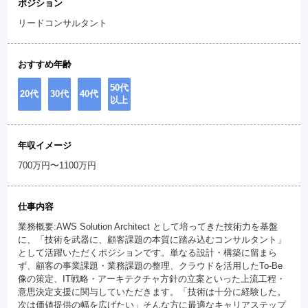
ポジション
リードコンサルタント
おすすめ年齢
50代
20代
30代
40代
以上
年収イメージ
700万円〜1100万円
仕事内容
業務概要:AWS Solution Architect として培ってきた技術力を基盤
に、「技術を武器に、顧客課題の本質に踏み込むコンサルタント」
として活躍いただくポジションです。単なる設計・構築に留まら
ず、顧客の事業課題・業務課題の整理、クラウドを活用したTo-Be
像の策定、IT戦略・アーキテクチャ方針の立案といった上流工程・
意思決定支援に関与していただきます。「技術は十分に経験した。
次は価値提供の幅を広げたい」そんな方に最適なキャリアステップ