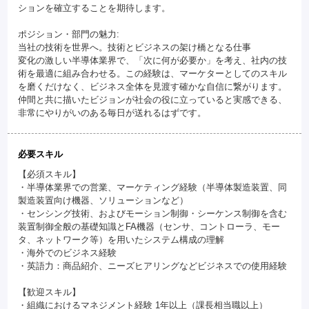
ションを確立することを期待します。
ポジション・部門の魅力:
当社の技術を世界へ。技術とビジネスの架け橋となる仕事
変化の激しい半導体業界で、「次に何が必要か」を考え、社内の技
術を最適に組み合わせる。この経験は、マーケターとしてのスキル
を磨くだけなく、ビジネス全体を見渡す確かな自信に繋がります。
仲間と共に描いたビジョンが社会の役に立っていると実感できる、
非常にやりがいのある毎日が送れるはずです。
必要スキル
【必須スキル】
・半導体業界での営業、マーケティング経験（半導体製造装置、同
製造装置向け機器、ソリューションなど）
・センシング技術、およびモーション制御・シーケンス制御を含む
装置制御全般の基礎知識とFA機器（センサ、コントローラ、モー
タ、ネットワーク等）を用いたシステム構成の理解
・海外でのビジネス経験
・英語力：商品紹介、ニーズヒアリングなどビジネスでの使用経験
【歓迎スキル】
・組織におけるマネジメント経験 1年以上（課長相当職以上）