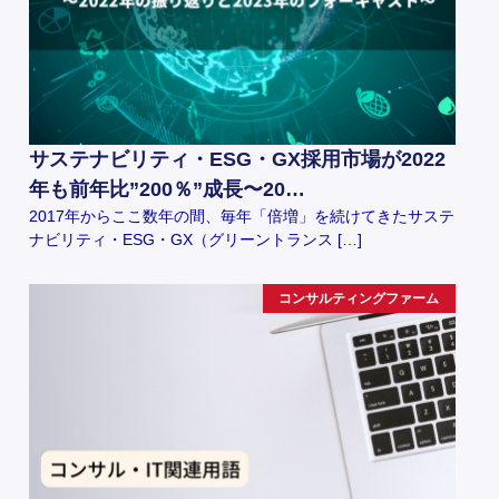
サステナビリティ・ESG・GX採用市場が2022
年も前年比”200％”成長〜20…
2017年からここ数年の間、毎年「倍増」を続けてきたサステ
ナビリティ・ESG・GX（グリーントランス […]
コンサルティングファーム