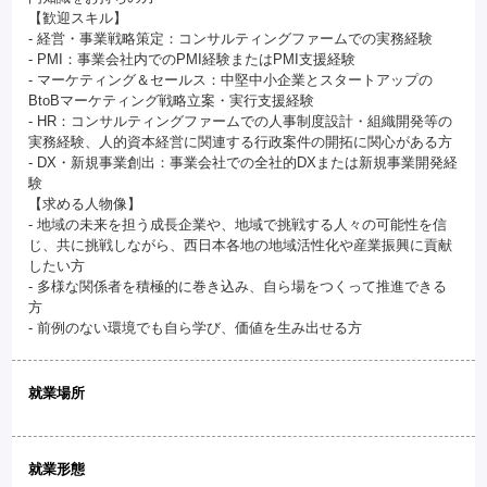
【歓迎スキル】
- 経営・事業戦略策定：コンサルティングファームでの実務経験
- PMI：事業会社内でのPMI経験またはPMI支援経験
- マーケティング＆セールス：中堅中小企業とスタートアップの
BtoBマーケティング戦略立案・実行支援経験
- HR：コンサルティングファームでの人事制度設計・組織開発等の
実務経験、人的資本経営に関連する行政案件の開拓に関心がある方
- DX・新規事業創出：事業会社での全社的DXまたは新規事業開発経
験
【求める人物像】
- 地域の未来を担う成長企業や、地域で挑戦する人々の可能性を信
じ、共に挑戦しながら、西日本各地の地域活性化や産業振興に貢献
したい方
- 多様な関係者を積極的に巻き込み、自ら場をつくって推進できる
方
- 前例のない環境でも自ら学び、価値を生み出せる方
就業場所
就業形態