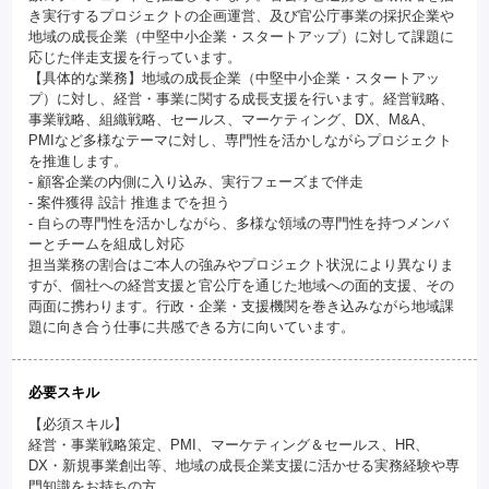
き実行するプロジェクトの企画運営、及び官公庁事業の採択企業や
地域の成長企業（中堅中小企業・スタートアップ）に対して課題に
応じた伴走支援を行っています。
【具体的な業務】地域の成長企業（中堅中小企業・スタートアッ
プ）に対し、経営・事業に関する成長支援を行います。経営戦略、
事業戦略、組織戦略、セールス、マーケティング、DX、M&A、
PMIなど多様なテーマに対し、専門性を活かしながらプロジェクト
を推進します。
- 顧客企業の内側に入り込み、実行フェーズまで伴走
- 案件獲得 設計 推進までを担う
- 自らの専門性を活かしながら、多様な領域の専門性を持つメンバ
ーとチームを組成し対応
担当業務の割合はご本人の強みやプロジェクト状況により異なりま
すが、個社への経営支援と官公庁を通じた地域への面的支援、その
両面に携わります。行政・企業・支援機関を巻き込みながら地域課
題に向き合う仕事に共感できる方に向いています。
必要スキル
【必須スキル】
経営・事業戦略策定、PMI、マーケティング＆セールス、HR、
DX・新規事業創出等、地域の成長企業支援に活かせる実務経験や専
門知識をお持ちの方