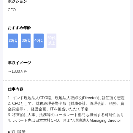
ポジション
CFO
おすすめ年齢
50代
20代
30代
40代
以上
年収イメージ
〜1800万円
仕事内容
1. インド現地法人CFO職。現地法人取締役(Director)に就任頂く想定
2. CFOとして、財務経理分野全般（財務会計、管理会計、税務、資
金調達等）、経営企画、ITを担当いただく予定
3. 将来的に人事、法務等のコーポレート部門も担当する可能性あり
4. レポート先は日本本社CFO、および現地法人Managing Director
●採用背景