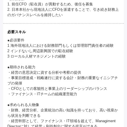
1. 前任CFO（駐在員）が異動するため、後任を募集
2. 日本本社から現地法人にCFOを派遣することで、引き続き財務上
のガバナンスレベルを維持したい
必要スキル
●必須要件
1 海外現地法人における財務部門もしくは管理部門責任者の経験
2 インドないし周辺新興国での駐在経験
3 ローカル人材マネジメントの経験
●期待される能力
・経営の意思決定に資する分析や考察の提供
・事業目標達成・戦略遂行に資する会計・財務の重要なイニシアチ
ブの発揮
・CFOとしての客観性と事業上のリーダーシップのバランス
・ファイナンス・ITチームの組織運営能力
●求められる人物像
・財務、経営分析、企業統治の高い知識を持っており、高い視座か
ら状況を判断できる
・経営幹部として、ファイナンス・IT領域を超えて、Managiment
Directorに対して経営・利益創出に関する提言ができる