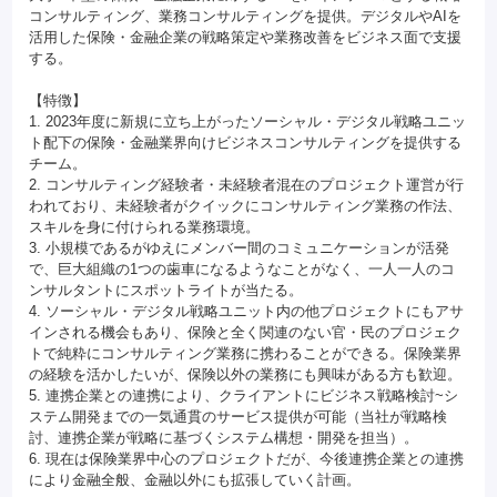
コンサルティング、業務コンサルティングを提供。デジタルやAIを
活用した保険・金融企業の戦略策定や業務改善をビジネス面で支援
する。
【特徴】
1. 2023年度に新規に立ち上がったソーシャル・デジタル戦略ユニッ
ト配下の保険・金融業界向けビジネスコンサルティングを提供する
チーム。
2. コンサルティング経験者・未経験者混在のプロジェクト運営が行
われており、未経験者がクイックにコンサルティング業務の作法、
スキルを身に付けられる業務環境。
3. 小規模であるがゆえにメンバー間のコミュニケーションが活発
で、巨大組織の1つの歯車になるようなことがなく、一人一人のコ
ンサルタントにスポットライトが当たる。
4. ソーシャル・デジタル戦略ユニット内の他プロジェクトにもアサ
インされる機会もあり、保険と全く関連のない官・民のプロジェク
トで純粋にコンサルティング業務に携わることができる。保険業界
の経験を活かしたいが、保険以外の業務にも興味がある方も歓迎。
5. 連携企業との連携により、クライアントにビジネス戦略検討~シ
ステム開発までの一気通貫のサービス提供が可能（当社が戦略検
討、連携企業が戦略に基づくシステム構想・開発を担当）。
6. 現在は保険業界中心のプロジェクトだが、今後連携企業との連携
により金融全般、金融以外にも拡張していく計画。