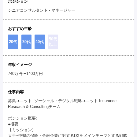
ポジション
シニアコンサルタント - マネージャー
おすすめ年齢
50代
20代
30代
40代
以上
年収イメージ
740万円〜1400万円
仕事内容
募集ユニット: ソーシャル・デジタル戦略ユニット Insurance
Research & Consultingチーム
ポジション概要:
●概要
【ミッション】
大手~中堅の保険・金融企業に対するDXをメインテーマとする戦略