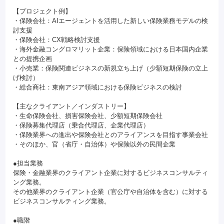
【プロジェクト例】
・保険会社：AIエージェントを活用した新しい保険業務モデルの検
討支援
・保険会社：CX戦略検討支援
・海外金融コングロマリット企業：保険領域における日本国内企業
との提携企画
・小売業：保険関連ビジネスの新規立ち上げ（少額短期保険の立上
げ検討）
・総合商社：東南アジア領域における保険ビジネスの検討
【主なクライアント／インダストリー】
・生命保険会社、損害保険会社、少額短期保険会社
・保険募集代理店（乗合代理店、企業代理店）
・保険業界への進出や保険会社とのアライアンスを目指す事業会社
・そのほか、官（省庁・自治体）や保険以外の民間企業
●担当業務
保険・金融業界のクライアント企業に対するビジネスコンサルティ
ング業務。
その他業界のクライアント企業（官公庁や自治体を含む）に対する
ビジネスコンサルティング業務。
●職階