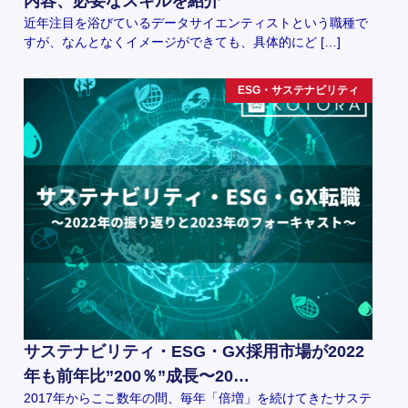
内容、必要なスキルを紹介
近年注目を浴びているデータサイエンティストという職種で
すが、なんとなくイメージができても、具体的にど […]
ESG・サステナビリティ
サステナビリティ・ESG・GX採用市場が2022
年も前年比”200％”成長〜20…
2017年からここ数年の間、毎年「倍増」を続けてきたサステ