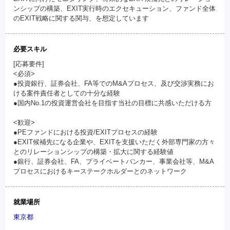
ンシップの構築、EXIT実行時のエクセキューション、ファンド全体
のEXIT戦略に関する関与、を想定しています
必要スキル
[応募要件]
<必須>
●投資銀行、証券会社、FA等でのM&Aプロセス、及び交渉実務にお
ける案件責任者としての十分な経験
●国内No.1の投資運営会社を目指す当社の目標に共感いただける方
<歓迎>
●PEファンドにおける投資/EXITプロセスの経験
●EXIT候補先になる企業や、EXITを支援いただく外部専門家の方々
とのリレーションシップの構築・拡大に関する経験値
●銀行、証券会社、FA、プライベートバンカー、事業会社等、M&A
プロセスにおけるキーステークホルダーとのネットワーク
就業場所
東京都