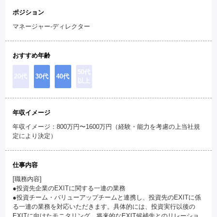
ポジション
マネージャー-ディレクター
おすすめ年齢
50代
20代
30代
40代
以上
年収イメージ
年収イメージ：800万円〜1600万円（経験・能力を考慮の上当社規
定により決定）
仕事内容
[職務内容]
●投資先企業のEXITに関する一連の業務
●投資チーム・バリューアップチームと連携し、投資先のEXITに係
る一連の業務を対応いただきます。具体的には、投資実行以後の
EXITに向けたモニタリング、将来的なEXIT候補先とのリレーショ