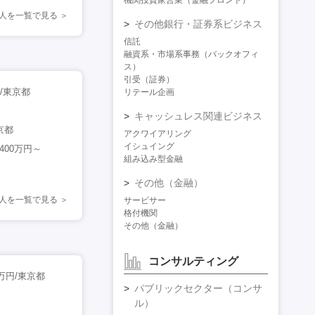
機関投資家営業（金融フロント）
人を一覧で見る
その他銀行・証券系ビジネス
信託
融資系・市場系事務（バックオフィ
ス）
引受（証券）
/東京都
リテール企画
キャッシュレス関連ビジネス
京都
アクワイアリング
イシュイング
400万円～
組み込み型金融
その他（金融）
人を一覧で見る
サービサー
格付機関
その他（金融）
コンサルティング
万円/東京都
パブリックセクター（コンサ
ル）