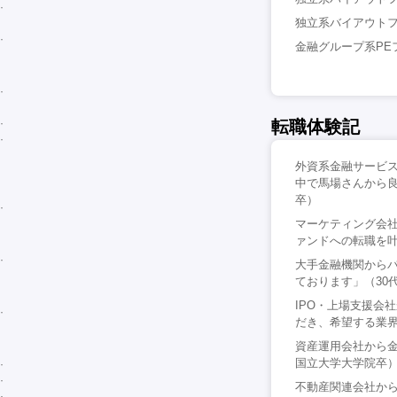
独立系バイアウトフ
金融グループ系PE
転職体験記
外資系金融サービ
中で馬場さんから良
卒）
マーケティング会社
ァンドへの転職を叶
大手金融機関から
ております」（30
IPO・上場支援会
だき、希望する業界
資産運用会社から金
国立大学大学院卒
不動産関連会社か