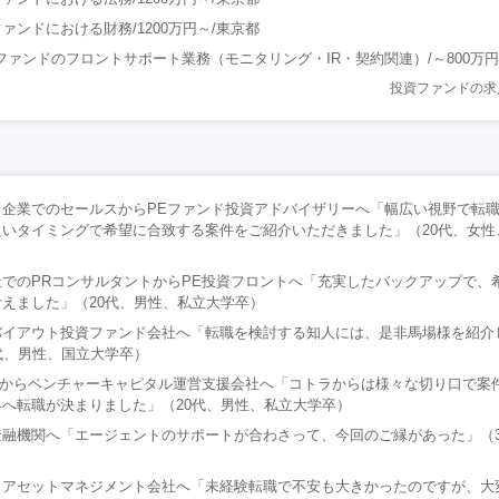
ァンドにおける財務/1200万円～/東京都
ファンドのフロントサポート業務（モニタリング・IR・契約関連）/～800万円
投資ファンドの求
ス企業でのセールスからPEファンド投資アドバイザリーへ「幅広い視野で転
いタイミングで希望に合致する案件をご紹介いただきました」（20代、女性
でのPRコンサルタントからPE投資フロントへ「充実したバックアップで、
えました」（20代、男性、私立大学卒）
バイアウト投資ファンド会社へ「転職を検討する知人には、是非馬場様を紹介
代、男性、国立大学卒）
社からベンチャーキャピタル運営支援会社へ「コトラからは様々な切り口で案
へ転職が決まりました」（20代、男性、私立大学卒）
融機関へ「エージェントのサポートが合わさって、今回のご縁があった」（3
）
らアセットマネジメント会社へ「未経験転職で不安も大きかったのですが、大