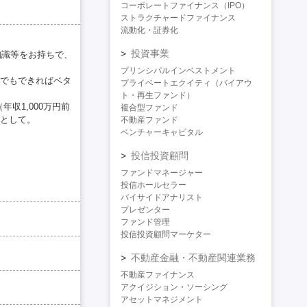
コーポレートファイナンス（IPO）
ストラクチャードファイナンス
流動化・証券化
投資事業
知識等をお持ちで、
プリンシパルインベストメント
でもできればベタ
プライベートエクイティ（バイアウ
ト・再生ファンド）
収1,000万円前
複合型ファンド
として。
不動産ファンド
ベンチャーキャピタル
投信投資顧問
ファンドマネージャー
投信ホールセラー
バイサイドアナリスト
プレゼンター
ファンド管理
投信投資顧問マーケター
不動産金融・不動産関連業務
不動産ファイナンス
アクイジション・ソーシング
アセットマネジメント