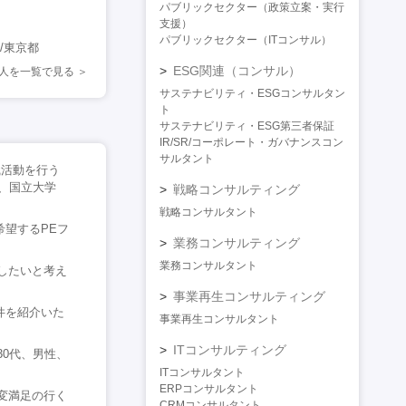
パブリックセクター（政策立案・実行
支援）
パブリックセクター（ITコンサル）
/東京都
ESG関連（コンサル）
人を一覧で見る
サステナビリティ・ESGコンサルタン
ト
サステナビリティ・ESG第三者保証
IR/SR/コーポレート・ガバナンスコン
サルタント
職活動を行う
、国立大学
戦略コンサルティング
戦略コンサルタント
希望するPEフ
業務コンサルティング
業務コンサルタント
したいと考え
事業再生コンサルティング
件を紹介いた
事業再生コンサルタント
ITコンサルティング
0代、男性、
ITコンサルタント
ERPコンサルタント
変満足の行く
CRMコンサルタント