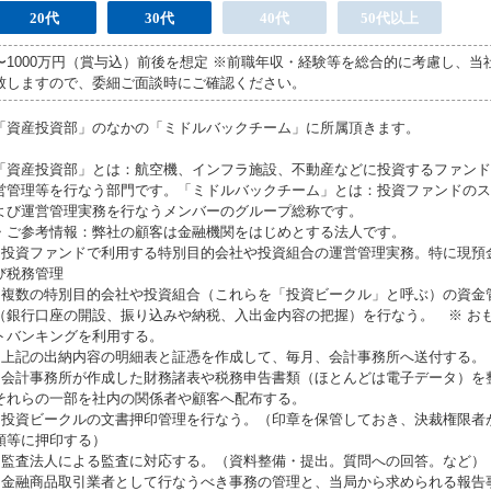
20代
30代
40代
50代以上
〜1000万円（賞与込）前後を想定 ※前職年収・経験等を総合的に考慮し、当
致しますので、委細ご面談時にご確認ください。
「資産投資部」のなかの「ミドルバックチーム」に所属頂きます。
「資産投資部」とは：航空機、インフラ施設、不動産などに投資するファンド
営管理等を行なう部門です。「ミドルバックチーム」とは：投資ファンドのス
よび運営管理実務を行なうメンバーのグループ総称です。
・ご参考情報：弊社の顧客は金融機関をはじめとする法人です。
●投資ファンドで利用する特別目的会社や投資組合の運営管理実務。特に現預
び税務管理
●複数の特別目的会社や投資組合（これらを「投資ビークル」と呼ぶ）の資金
（銀行口座の開設、振り込みや納税、入出金内容の把握）を行なう。 ※ お
トバンキングを利用する。
●上記の出納内容の明細表と証憑を作成して、毎月、会計事務所へ送付する。
●会計事務所が作成した財務諸表や税務申告書類（ほとんどは電子データ）を
それらの一部を社内の関係者や顧客へ配布する。
●投資ビークルの文書押印管理を行なう。（印章を保管しておき、決裁権限者
類等に押印する）
●監査法人による監査に対応する。（資料整備・提出。質問への回答。など）
●金融商品取引業者として行なうべき事務の管理と、当局から求められる報告