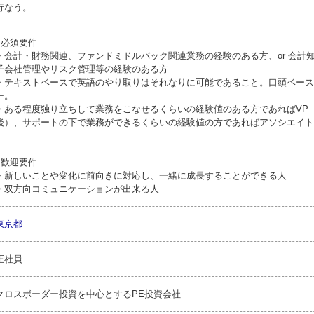
行なう。
●必須要件
・会計・財務関連、ファンドミドルバック関連業務の経験のある方、or 会計
子会社管理やリスク管理等の経験のある方
・テキストベースで英語のやり取りはそれなりに可能であること。口頭ベース
ー。
・ある程度独り立ちして業務をこなせるくらいの経験値のある方であればVP（年
後）、サポートの下で業務ができるくらいの経験値の方であればアソシエイト
●歓迎要件
・新しいことや変化に前向きに対応し、一緒に成長することができる人
・双方向コミュニケーションが出来る人
東京都
正社員
クロスボーダー投資を中心とするPE投資会社