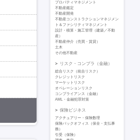
プロパティマネジメント
不動産鑑定
不動産開発
不動産コンストラクションマネジメン
ト＆ファシリティマネジメント
設計・積算・施工管理（建築／不動
産）
不動産仲介（売買・賃貸）
土木
その他不動産
リスク・コンプラ（金融）
総合リスク（統合リスク）
クレジットリスク
マーケットリスク
オペレーションリスク
コンプライアンス（金融）
AML・金融犯罪対策
保険ビジネス
アクチュアリー・保険数理
保険バックオフィス（保全・支払事
務）
引受（保険）