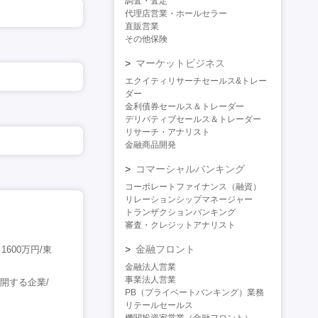
調査・査定
代理店営業・ホールセラー
直販営業
その他保険
マーケットビジネス
エクイティリサーチセールス&トレー
ダー
金利債券セールス＆トレーダー
デリバティブセールス＆トレーダー
リサーチ・アナリスト
金融商品開発
コマーシャルバンキング
コーポレートファイナンス（融資）
リレーションシップマネージャー
トランザクションバンキング
審査・クレジットアナリスト
金融フロント
600万円/東
金融法人営業
事業法人営業
開する企業/
PB（プライベートバンキング）業務
リテールセールス