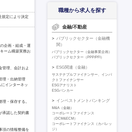
職種から求人を探す
社規定により決定
金融/不動産
パブリックセクター（金融機
関）
の企画・組成・運
キーム構築実務お
パブリックセクター（金融事業企画）
パブリックセクター（PPP/PFI）
ESG関連（金融）
金管理、会計およ
サステナブルファイナンサー、インパ
管理・出納管理
クトファイナンサー
もにインターネッ
ESGアナリスト
ESGバンカー
インベストメントバンキング
整理・保存する。
M&A（金融）
が承認した契約書
コーポレートファイナンス
（DCM&ECM）
コーポレートファイナンス（カバレッ
ジ）
事項の情報整備を