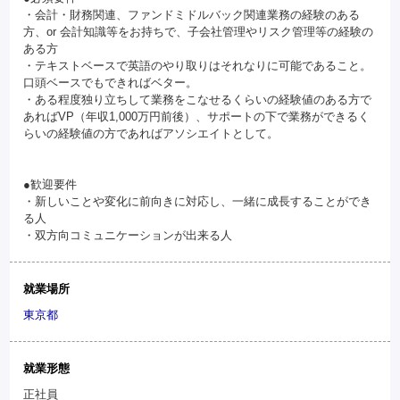
・会計・財務関連、ファンドミドルバック関連業務の経験のある
方、or 会計知識等をお持ちで、子会社管理やリスク管理等の経験の
ある方
・テキストベースで英語のやり取りはそれなりに可能であること。
口頭ベースでもできればベター。
・ある程度独り立ちして業務をこなせるくらいの経験値のある方で
あればVP（年収1,000万円前後）、サポートの下で業務ができるく
らいの経験値の方であればアソシエイトとして。
●歓迎要件
・新しいことや変化に前向きに対応し、一緒に成長することができ
る人
・双方向コミュニケーションが出来る人
就業場所
東京都
就業形態
正社員