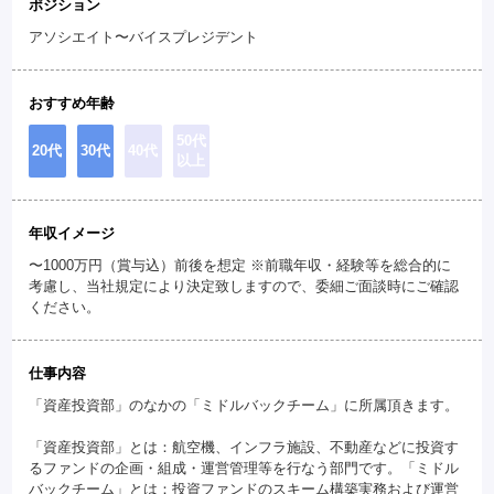
ポジション
アソシエイト〜バイスプレジデント
おすすめ年齢
50代
20代
30代
40代
以上
年収イメージ
〜1000万円（賞与込）前後を想定 ※前職年収・経験等を総合的に
考慮し、当社規定により決定致しますので、委細ご面談時にご確認
ください。
仕事内容
「資産投資部」のなかの「ミドルバックチーム」に所属頂きます。
「資産投資部」とは：航空機、インフラ施設、不動産などに投資す
るファンドの企画・組成・運営管理等を行なう部門です。「ミドル
バックチーム」とは：投資ファンドのスキーム構築実務および運営