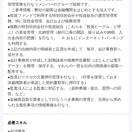
管理実務を行なうメンバーのグループ総称です。
・ご参考情報：弊社の顧客は金融機関をはじめとする法人です。
●投資ファンドで利用する特別目的会社や投資組合の運営管理実
務。特に現預金管理、会計および税務管理
●複数の特別目的会社や投資組合（これらを「投資ビークル」と呼
ぶ）の資金管理・出納管理（銀行口座の開設、振り込みや納税、入
出金内容の把握）を行なう。 ※ おもにインターネットバンキング
を利用する。
●上記の出納内容の明細表と証憑を作成して、毎月、会計事務所へ
送付する。
●会計事務所が作成した財務諸表や税務申告書類（ほとんどは電子
データ）を整理・保存する。それらの一部を社内の関係者や顧客へ
配布する。
●投資ビークルの文書押印管理を行なう。（印章を保管しておき、
決裁権限者が承認した契約書類等に押印する）
●監査法人による監査に対応する。（資料整備・提出。質問への回
答。など）
●金融商品取引業者として行なうべき事務の管理と、当局から求め
られる報告事項の情報整備を行なう。
必要スキル
●必須要件