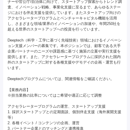
ナーや官公庁/自治体に向けて、スタートアップ探索からトレンド調
査、イノベーション戦略、事業化支援に至るまで、あらゆるステー
ジにおける伴走支援を提供しています。またスタートアップ向けの
アクセラレータープログラムとベンチャーキャピタル機能を活用
し、さまざまな領域/業界のイノベーションの加速や、年間250社を
超える世界のスタートアップへの投資を行っています。
Deeptech（科学・工学に基づく先端技術）領域におけるイノベーシ
ョン支援メンバーの募集です。本ポジションでは、顧客である大手
企業パートナーのニーズや課題感に基づく施策の立案や実行支援を
提供します。また、アクセラレータープログラムに採択された国内
外のスタートアップに対する各種支援やデモデイの企画・運営も行
います。
Deeptechプログラムについては、関連情報をご確認ください。
【業務内容】
※担当業務の比率についてはご希望や適正に応じて調整
アクセラレータープログラムの運営、スタートアップ支援
1. 採択スタートアップとの定期面談、個別伴走支援（海外展開支援
等）
2. 各種イベント / コンテンツの企画、運営
3. パートナー企業とのマッチングと連携推進