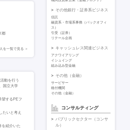
機関投資家営業（金融フロント）
その他銀行・証券系ビジネス
信託
融資系・市場系事務（バックオフィ
ス）
引受（証券）
京都
リテール企画
キャッシュレス関連ビジネス
人を一覧で見る
アクワイアリング
イシュイング
組み込み型金融
その他（金融）
職活動を行う
サービサー
、国立大学
格付機関
その他（金融）
希望するPEフ
コンサルティング
したいと考え
パブリックセクター（コンサ
ル）
件を紹介いた