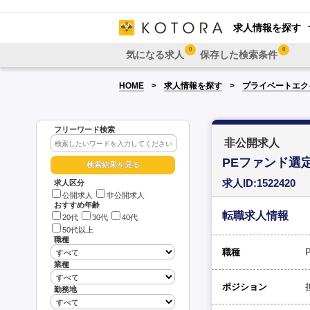
求人情報を探す
0
0
気になる求人
保存した検索条件
HOME
求人情報を探す
プライベートエク
フリーワード検索
非公開求人
PEファンド選
求人ID:1522420
求人区分
公開求人
非公開求人
おすすめ年齢
転職求人情報
20代
30代
40代
50代以上
職種
職種
業種
ポジション
勤務地