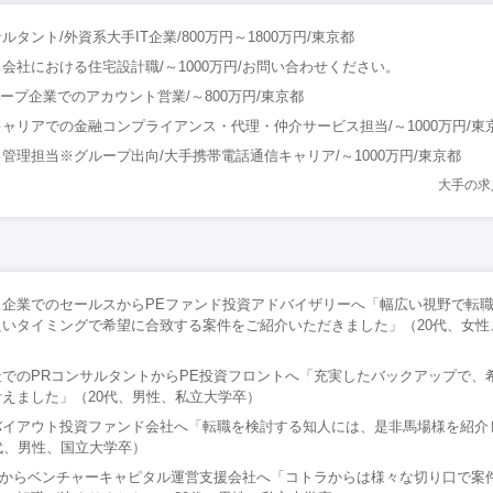
タント/外資系大手IT企業/800万円～1800万円/東京都
会社における住宅設計職/～1000万円/お問い合わせください。
ループ企業でのアカウント営業/～800万円/東京都
ャリアでの金融コンプライアンス・代理・仲介サービス担当/～1000万円/東
管理担当※グループ出向/大手携帯電話通信キャリア/～1000万円/東京都
大手の求
ス企業でのセールスからPEファンド投資アドバイザリーへ「幅広い視野で転
いタイミングで希望に合致する案件をご紹介いただきました」（20代、女性
でのPRコンサルタントからPE投資フロントへ「充実したバックアップで、
えました」（20代、男性、私立大学卒）
バイアウト投資ファンド会社へ「転職を検討する知人には、是非馬場様を紹介
代、男性、国立大学卒）
社からベンチャーキャピタル運営支援会社へ「コトラからは様々な切り口で案