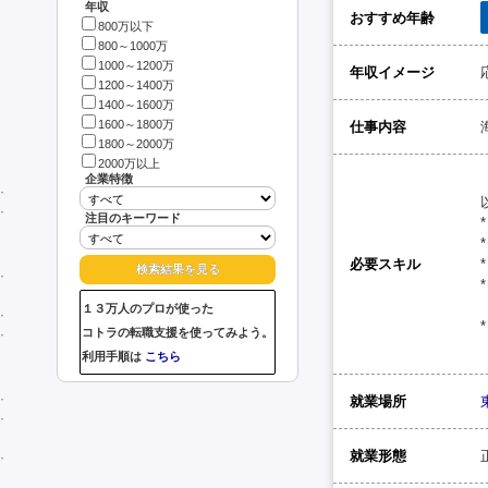
年収
おすすめ年齢
800万以下
800～1000万
1000～1200万
年収イメージ
1200～1400万
1400～1600万
1600～1800万
仕事内容
1800～2000万
2000万以上
企業特徴
注目のキーワード
必要スキル
１３万人のプロが使った
コトラの転職支援を使ってみよう。
利用手順は
こちら
就業場所
就業形態