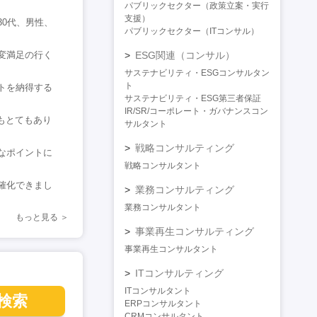
パブリックセクター（政策立案・実行
支援）
0代、男性、
パブリックセクター（ITコンサル）
変満足の行く
ESG関連（コンサル）
サステナビリティ・ESGコンサルタン
ト
トを納得する
サステナビリティ・ESG第三者保証
IR/SR/コーポレート・ガバナンスコン
もとてもあり
サルタント
戦略コンサルティング
なポイントに
戦略コンサルタント
確化できまし
業務コンサルティング
業務コンサルタント
もっと見る
事業再生コンサルティング
事業再生コンサルタント
ITコンサルティング
ITコンサルタント
検索
ERPコンサルタント
CRMコンサルタント