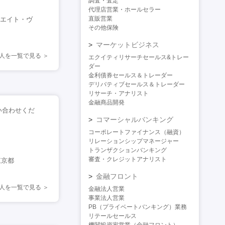
調査・査定
代理店営業・ホールセラー
直販営業
シエイト・ヴ
その他保険
マーケットビジネス
人を一覧で見る
エクイティリサーチセールス&トレー
ダー
金利債券セールス＆トレーダー
デリバティブセールス＆トレーダー
リサーチ・アナリスト
金融商品開発
い合わせくだ
コマーシャルバンキング
コーポレートファイナンス（融資）
リレーションシップマネージャー
トランザクションバンキング
審査・クレジットアナリスト
東京都
金融フロント
人を一覧で見る
金融法人営業
事業法人営業
PB（プライベートバンキング）業務
リテールセールス