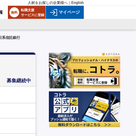
人材をお探しの企業様へ
｜
English
転職支援
報
マイページ
無料
サービスに登録
日系信託銀行
募集継続中