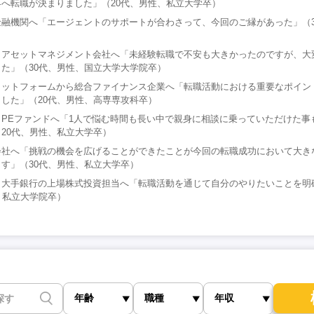
へ転職が決まりました」（20代、男性、私立大学卒）
融機関へ「エージェントのサポートが合わさって、今回のご縁があった」（3
）
らアセットマネジメント会社へ「未経験転職で不安も大きかったのですが、大
た」（30代、男性、国立大学大学院卒）
ラットフォームから総合ファイナンス企業へ「転職活動における重要なポイン
した」（20代、男性、高専専攻科卒）
PEファンドへ「1人で悩む時間も長い中で親身に相談に乗っていただけた事
20代、男性、私立大学卒）
会社へ「挑戦の機会を広げることができたことが今回の転職成功において大き
す」（30代、男性、私立大学卒）
ら大手銀行の上場株式投資担当へ「転職活動を通じて自分のやりたいことを明
、私立大学院卒）