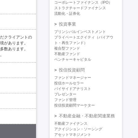
コーポレートファイナンス（IPO）
ストラクチャードファイナンス
流動化・証券化
投資事業
プリンシパルインベストメント
だクライアントの
プライベートエクイティ（バイアウ
境があります。
ト・再生ファンド）
複合型ファンド
多数あります。
不動産ファンド
。
ベンチャーキャピタル
投信投資顧問
ファンドマネージャー
投信ホールセラー
バイサイドアナリスト
プレゼンター
ファンド管理
投信投資顧問マーケター
不動産金融・不動産関連業務
不動産ファイナンス
アクイジション・ソーシング
アセットマネジメント