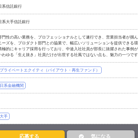
日系信託銀行
日系大手信託銀行
専門性の高い業務を、プロフェッショナルとして遂行でき、営業担当者が掴ん
ニーズを、プロダクト部門との協業で、幅広いソリューションを提供できる環
積極的にキャリア採用を行っており、中途入社社員が部長に抜擢された事例が
いわゆる「生え抜き」社員だけが出世する社風ではない点も、魅力の一つです
プライベートエクイティ（バイアウト・再生ファンド）
日系金融機関
大手