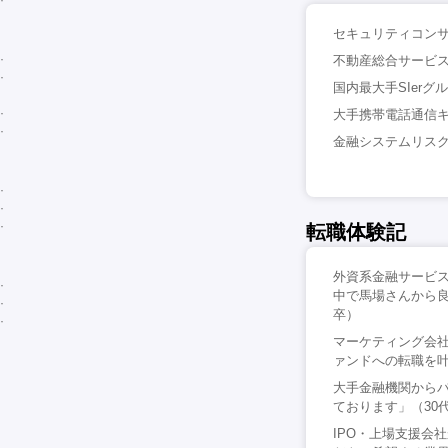
セキュリティコンサル
不動産総合サービス
国内最大手SIerグ
大手携帯電話通信キ
金融システムリスク
転職体験記
外資系金融サービ
中で馬場さんから良
卒）
マーケティング会社
ァンドへの転職を叶
大手金融機関から
ております」（30
IPO・上場支援会