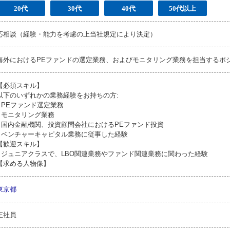
20代
30代
40代
50代以上
応相談（経験・能力を考慮の上当社規定により決定）
海外におけるPEファンドの選定業務、およびモニタリング業務を担当するポ
【必須スキル】
以下のいずれかの業務経験をお持ちの方:
* PEファンド選定業務
* モニタリング業務
* 国内金融機関、投資顧問会社におけるPEファンド投資
* ベンチャーキャピタル業務に従事した経験
【歓迎スキル】
* ジュニアクラスで、LBO関連業務やファンド関連業務に関わった経験
【求める人物像】
東京都
正社員