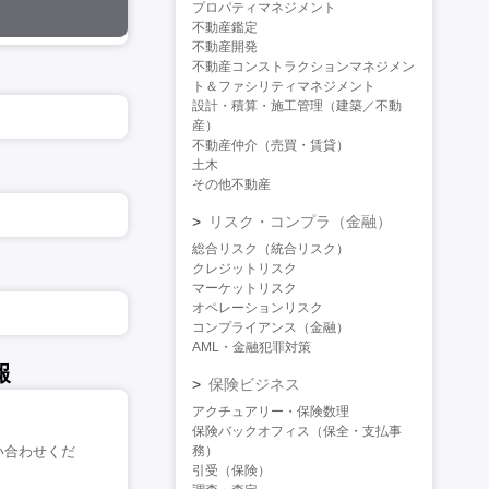
プロパティマネジメント
不動産鑑定
不動産開発
不動産コンストラクションマネジメン
ト＆ファシリティマネジメント
設計・積算・施工管理（建築／不動
産）
不動産仲介（売買・賃貸）
土木
その他不動産
リスク・コンプラ（金融）
総合リスク（統合リスク）
クレジットリスク
マーケットリスク
オペレーションリスク
コンプライアンス（金融）
AML・金融犯罪対策
報
保険ビジネス
アクチュアリー・保険数理
保険バックオフィス（保全・支払事
い合わせくだ
務）
引受（保険）