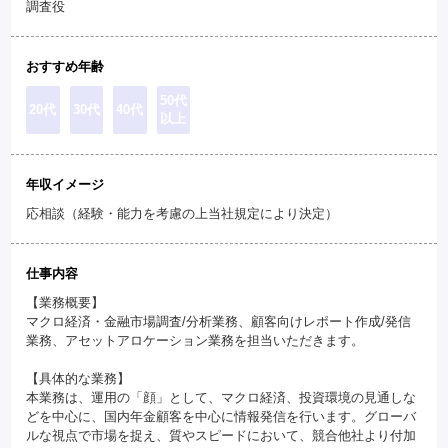
調査役
おすすめ年齢
50代
20代
30代
40代
以上
年収イメージ
応相談（経験・能力を考慮の上当社規定により決定）
仕事内容
【業務概要】
マクロ経済・金融市場調査/分析業務、顧客向けレポート作成/発信
業務、アセットアロケーション業務を担当いただきます。
【具体的な業務】
本業務は、運用の「顔」として、マクロ経済、投資環境の見通しな
どを中心に、国内年金顧客を中心に情報発信を行います。グローバ
ルな視点で市場を捉え、質やスピードにおいて、競合他社より付加