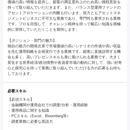
価値の高い情報を提供し、顧客の満足度向上のため高い挑戦意欲を
持って取り組んでいただきます。また、バランス型運用ファンドの
アセットアロケーションの判断も行います。双方ともアセットマネ
ジメントビジネスに不可欠な業務であり、専門性も要求される業務
です。プロを目指して、チャレンジ精神を持って幅広い知識を積極
的に習得していただくことを期待します。
【ポジション・部門の魅力】
独自の能力の開発次第で市場価値の高いシナリオの作成や高い収益
を生む運用戦略を企画実行できる業務です。顧客に直接説明する機
会も多く、高いプレゼンスキルも身に着けられる業務です。大きく
変化する世界経済/政治情勢や各資産市場の動向に対して、強い好奇
心と探究心を持って業務に取り組んでいただける方の応募をお待ち
しております。
必要スキル
【必須スキル】
・金融機関や運用会社での調査/分析・運用経験
・運用商品に関する知識
・PCスキル（Excel、Bloomberg等）
・調査業務に必要な英語力