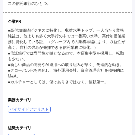
スの信託銀行のひとつ。
企業PR
●高付加価値ビジネスに特化し、収益水準トップ。一人当たり業務
純益は、他よりも多く大手行の中では一番高い水準。高付加価値業
務に特化している証。（グループ内での業務再編により、収益性が
高く、自社の強みが発揮できる信託業務に特化。）
●信託銀行では専門性が鍵となるので、本店集中型を採用し、転勤
も少ない。
●新しい商品の開発やAI運用への取り組みが早く、先進的な動き。
●グローバル化を強化し、海外運用会社、資産管理会社を積極的に
M&A。
●カルチャーとしては、儲けありきではなく、信頼第一。
業務カテゴリ
バイサイドアナリスト
組織カテゴリ