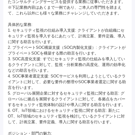
たコンサルティングサービスを提供する業務に従事いただきます。
※下記業務内容はあくまで一例であり、ご本人の専門性を踏まえ
て、これら以外にも様々な業務にチャレンジしていただきます。
具体的な業務:
1. セキュリティ監視の仕組み導入支援: クライアントが自組織にセ
キュリティ監視を導入するにあたって、計画立案、要件定義、導入
に関する助言を行います。
2. プライベートSOC構築支援（SOC内製化支援）: クライアントが
プライベートSOCを構築する際の助言を行います。
3. SOC高度化支援: すでにセキュリティ監視の仕組みを導入してい
るクライアントに対して、監視・分析業務の高度化、運用の効率化
などの助言を行います。
4. SOC事業者選定支援: SOCサービスを利用しようとしているクラ
イアントに対して、必要な要件の整理やSOC事業者選定に関する助
言を行います。
5. グローバル展開企業に対するセキュリティ監視に関する助言: グ
ローバルに拠点を展開するクライアントに対して、各拠点をカバー
するセキュリティ監視体制の設計や導入に関する助言を行います。
6. OT、IoT領域におけるセキュリティ監視に関する助言: 新たに
OT、IoT領域のセキュリティ監視を検討しているクライアントに対
して、計画立案、要件定義、導入に関する助言を行います。
ポジション・部門の魅力: