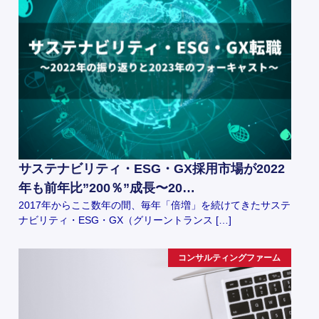
サステナビリティ・ESG・GX採用市場が2022
年も前年比”200％”成長〜20…
2017年からここ数年の間、毎年「倍増」を続けてきたサステ
ナビリティ・ESG・GX（グリーントランス […]
コンサルティングファーム