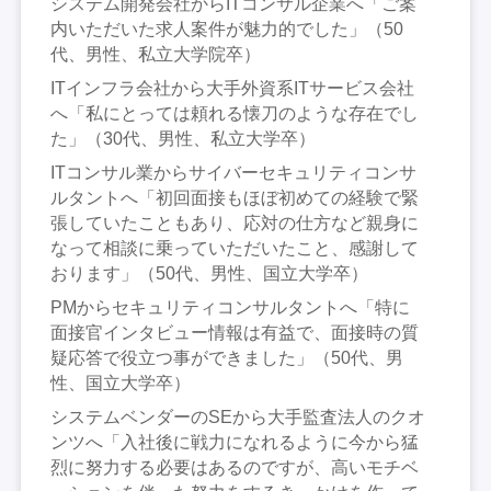
システム開発会社からITコンサル企業へ「ご案
内いただいた求人案件が魅力的でした」（50
代、男性、私立大学院卒）
ITインフラ会社から大手外資系ITサービス会社
へ「私にとっては頼れる懐刀のような存在でし
た」（30代、男性、私立大学卒）
ITコンサル業からサイバーセキュリティコンサ
ルタントへ「初回面接もほぼ初めての経験で緊
張していたこともあり、応対の仕方など親身に
なって相談に乗っていただいたこと、感謝して
おります」（50代、男性、国立大学卒）
PMからセキュリティコンサルタントへ「特に
面接官インタビュー情報は有益で、面接時の質
疑応答で役立つ事ができました」（50代、男
性、国立大学卒）
システムベンダーのSEから大手監査法人のクオ
ンツへ「入社後に戦力になれるように今から猛
烈に努力する必要はあるのですが、高いモチベ