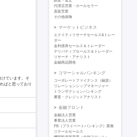
調査・査定
代理店営業・ホールセラー
直販営業
その他保険
マーケットビジネス
エクイティリサーチセールス&トレー
ダー
金利債券セールス＆トレーダー
デリバティブセールス＆トレーダー
リサーチ・アナリスト
金融商品開発
コマーシャルバンキング
分けています。そ
コーポレートファイナンス（融資）
ればと思っており
リレーションシップマネージャー
トランザクションバンキング
審査・クレジットアナリスト
金融フロント
金融法人営業
事業法人営業
PB（プライベートバンキング）業務
リテールセールス