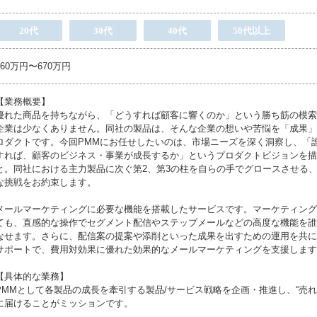
20代
30代
40代
50代以上
560万円〜670万円
【業務概要】
優れた商品を持ちながら、「どうすれば顧客に響くのか」という勝ち筋の模索
企業は少なくありません。同社の製品は、そんな企業の想いや苦悩を「成果」
ロダクトです。今回PMMにお任せしたいのは、市場ニーズを深く洞察し、「
すれば、顧客のビジネス・事業が成長するか」というプロダクトビジョンを描
と。同社における主力製品に次ぐ第2、第3の柱を自らの手でグロースさせる
な挑戦をお約束します。
メールマーケティングに必要な機能を搭載したサービスです。マーケティング
ても、直感的な操作でセグメント配信やステップメールなどの高度な機能を誰
なせます。さらに、配信案の提案や添削といった成果を出すための運用を共に
サポートで、費用対効果に優れた効果的なメールマーケティングを支援します
【具体的な業務】
PMMとして各製品の成長を牽引する製品/サービス戦略を企画・推進し、“売れ
に届けることがミッションです。