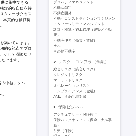
提供に集中できる
プロパティマネジメント
不動産鑑定
絶対的な自信を持
不動産開発
スタマーサクセス
不動産コンストラクションマネジメン
、本質的な価値提
ト＆ファシリティマネジメント
。
設計・積算・施工管理（建築／不動
産）
不動産仲介（売買・賃貸）
を築いています。
土木
期的な視点でプロ
その他不動産
、そして潤沢なリ
ただけます。
リスク・コンプラ（金融）
総合リスク（統合リスク）
クレジットリスク
マーケットリスク
行う中核メンバー
オペレーションリスク
コンプライアンス（金融）
へ
AML・金融犯罪対策
保険ビジネス
アクチュアリー・保険数理
保険バックオフィス（保全・支払事
務）
引受（保険）