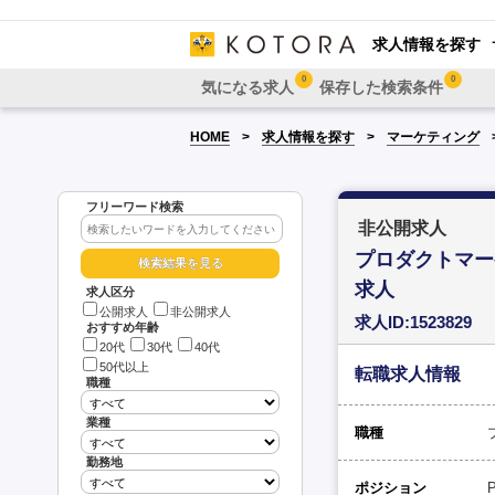
求人情報を探す
0
0
気になる求人
保存した検索条件
HOME
求人情報を探す
マーケティング
フリーワード検索
非公開求人
プロダクトマー
求人
求人区分
公開求人
非公開求人
求人ID:1523829
おすすめ年齢
20代
30代
40代
50代以上
転職求人情報
職種
業種
職種
勤務地
ポジション