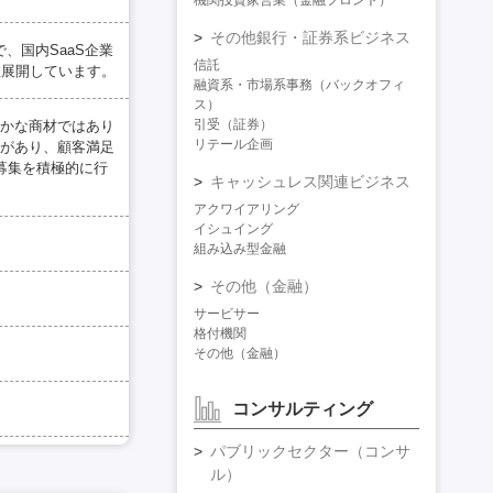
機関投資家営業（金融フロント）
その他銀行・証券系ビジネス
、国内SaaS企業
信託
数展開しています。
融資系・市場系事務（バックオフィ
ス）
引受（証券）
かな商材ではあり
リテール企画
があり、顧客満足
募集を積極的に行
キャッシュレス関連ビジネス
アクワイアリング
イシュイング
組み込み型金融
その他（金融）
サービサー
格付機関
その他（金融）
コンサルティング
パブリックセクター（コンサ
ル）