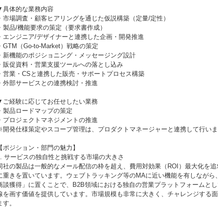
▼具体的な業務内容
・市場調査・顧客ヒアリングを通じた仮説構築（定量/定性）
・製品/機能要求の策定（要求書作成）
・エンジニア/デザイナーと連携した企画・開発推進
・GTM（Go-to-Market）戦略の策定
・新機能のポジショニング・メッセージング設計
・販促資料・営業支援ツールへの落とし込み
・営業・CSと連携した販売・サポートプロセス構築
・外部サービスとの連携検討・推進
▼ご経験に応じてお任せしたい業務
・製品ロードマップの策定
・プロジェクトマネジメントの推進
※開発仕様策定やスコープ管理は、プロダクトマネージャーと連携して行いま
【ポジション・部門の魅力】
1. サービスの独自性と挑戦する市場の大きさ
同社の製品は一般的なメール配信の枠を超え、費用対効果（ROI）最大化を追
に重きを置いています。ウェブトラッキング等のMAに近い機能を有しながら
商談獲得」に置くことで、B2B領域における独自の営業プラットフォームと
線を画す価値を提供しています。市場規模も非常に大きく、チャレンジする面
ます。