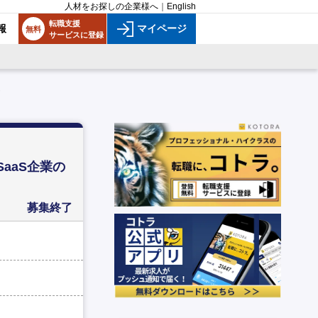
人材をお探しの企業様へ
｜
English
転職支援
報
マイページ
無料
サービスに登録
aaS企業の
募集終了