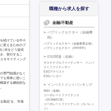
職種から求人を探す
金融/不動産
パブリックセクター（金融機
関）
を続けている中小
パブリックセクター（金融事業企画）
に変えるためのプ
パブリックセクター（PPP/PFI）
誰に何をどう提供
き、実行するこ
ESG関連（金融）
、エキサイティング
サステナブルファイナンサー、インパ
クトファイナンサー
ESGアナリスト
の専門知識がなく
ESGバンカー
でも簡単に使いこ
構築する継続的な
インベストメントバンキング
。
M&A（金融）
コーポレートファイナンス
（DCM&ECM）
る製品”を、市場
コーポレートファイナンス（カバレッ
ジ）