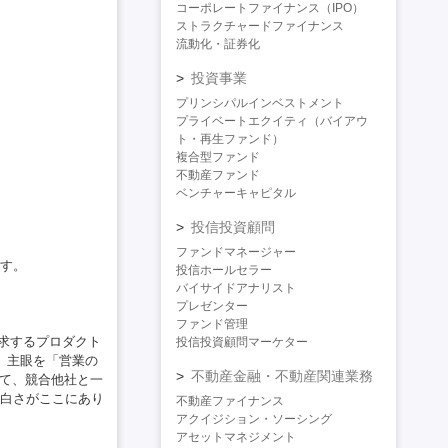
コーポレートファイナンス（IPO）
ストラクチャードファイナンス
流動化・証券化
投資事業
プリンシパルインベストメント
プライベートエクイティ（バイアウ
ト・再生ファンド）
複合型ファンド
不動産ファンド
ベンチャーキャピタル
投信投資顧問
ファンドマネージャー
す。
投信ホールセラー
バイサイドアナリスト
プレゼンター
ファンド管理
求するプロダクト
投信投資顧問マーケター
、主眼を「営業の
不動産金融・不動産関連業務
して、競合他社と一
白さがここにあり
不動産ファイナンス
アクイジション・ソーシング
アセットマネジメント