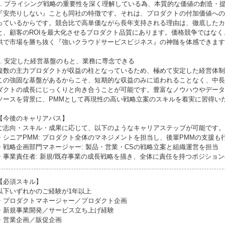
2. プライシング戦略の重要性を深く理解している為、本質的な価値の創造・
『安売りしない』ことも同社の特徴です。それは、プロダクトの付加価値への
っているからです。競合比で高単価ながら長年支持される理由は、徹底したカ
と、顧客のROIを最大化させるプロダクト品質にあります。価格競争ではなく
供で市場を勝ち抜く『強いクラウドサービスビジネス』の神髄を体感できます
3. 安定した経営基盤のもと、業務に専念できる
複数の主力プロダクトが収益の柱となっているため、極めて安定した経営体制
この強固な基盤があるからこそ、短期的な収益のみに追われることなく、中長
ダクトの成長にじっくりと向き合うことが可能です。豊富なノウハウやデータ
ソースを背景に、PMMとして再現性の高い戦略立案のスキルを着実に習得い
【今後のキャリアパス】
ご志向・スキル・成果に応じて、以下のようなキャリアステップが可能です。
・シニアPMM: プロダクト全体のマネジメントを担当し、後輩PMMの支援も
・戦略企画部門マネージャー: 製品・営業・CSの戦略立案と組織運営を担当
・事業責任者: 新規/既存事業の成長戦略を描き、全体に責任を持つポジション
【必須スキル】
以下いずれかのご経験が1年以上
・プロダクトマネージャー／プロダクト企画
・新規事業開発／サービス立ち上げ経験
・営業企画／販促企画