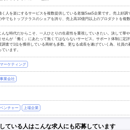
働く人を楽にするサービスを複数提供している老舗SaaS企業です。売上好調で
の中でもトップクラスのシェアを誇り、売上高10億円以上のプロダクトを複
こんな時代だからこそ、一人ひとりの生産性を重視していきたい。決して華や
ませんが「働く」にあたって無くてはならないサービス。サポート体制に定評
度調査で1位を獲得している商材も多数。更なる成長を遂げていく為、社員の
っています。
マーケティング
事業会社
ベンチャー
上場企業
している人はこんな求人にも応募しています