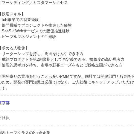
・マーケティング／カスタマーサクセス
【歓迎スキル】
・toB事業での就業経験
・部門横断でプロジェクトを推進した経験
・SaaS／Webサービスでの販促推進経験
・ピープルマネジメントのご経験
【求める人物像】
・リーダーシップを持ち、周囲をけん引できる方
・成熟プロダクトを第2創業期として再定義できる、抽象度の高い思考力
・論理的思考力を持ち、市場や顧客ニーズをもとに戦略企画ができる方
※開発寄りの業務を担うことも多いPMMですが、同社では開発部門と役割を
のため、開発の専門知識は必須ではなく、ご入社後にキャッチアップいただけ
ます。
東京都
正社員
国内トップクラスのSaaS企業