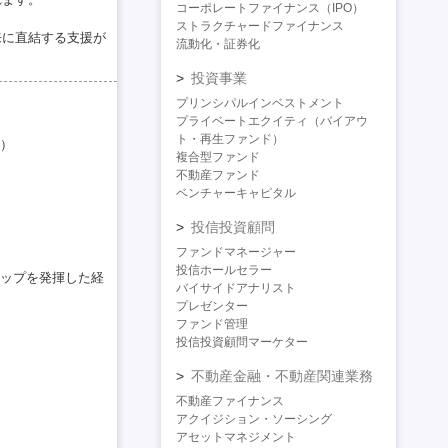
コーポレートファイナンス（IPO）
ストラクチャードファイナンス
来に直結する支援が
流動化・証券化
投資事業
プリンシパルインベストメント
プライベートエクイティ（バイアウ
ト・再生ファンド）
）
複合型ファンド
不動産ファンド
ベンチャーキャピタル
投信投資顧問
ファンドマネージャー
投信ホールセラー
ップを発揮した経
バイサイドアナリスト
プレゼンター
ファンド管理
投信投資顧問マーケター
不動産金融・不動産関連業務
不動産ファイナンス
アクイジション・ソーシング
アセットマネジメント