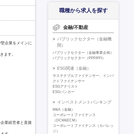
職種から求人を探す
金融/不動産
パブリックセクター（金融機
中堅企業をメインに
関）
パブリックセクター（金融事業企画）
きます。
パブリックセクター（PPP/PFI）
ESG関連（金融）
サステナブルファイナンサー、インパ
クトファイナンサー
ESGアナリスト
ESGバンカー
インベストメントバンキング
M&A（金融）
コーポレートファイナンス
（DCM&ECM）
小企業経営者と直接
コーポレートファイナンス（カバレッ
ジ）
れます。