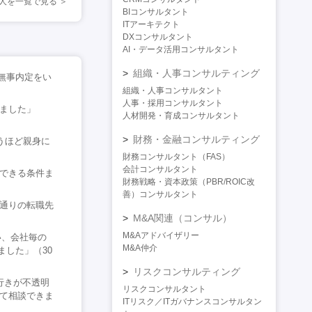
人を一覧で見る
BIコンサルタント
ITアーキテクト
DXコンサルタント
AI・データ活用コンサルタント
組織・人事コンサルティング
無事内定をい
組織・人事コンサルタント
人事・採用コンサルタント
ました」
人材開発・育成コンサルタント
財務・金融コンサルティング
うほど親身に
財務コンサルタント（FAS）
会計コンサルタント
職できる条件ま
財務戦略・資本政策（PBR/ROIC改
善）コンサルタント
望通りの転職先
M&A関連（コンサル）
M&Aアドバイザリー
い、会社毎の
M&A仲介
した」（30
リスクコンサルティング
行きが不透明
リスクコンサルタント
して相談できま
ITリスク／ITガバナンスコンサルタン