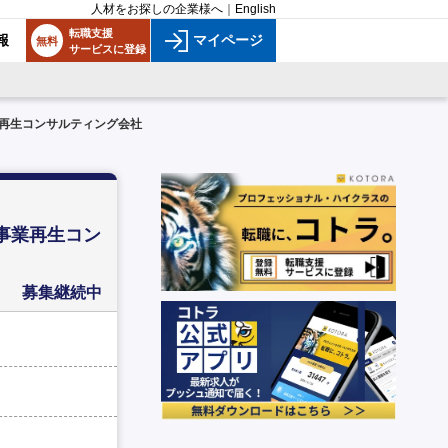
人材をお探しの企業様へ
｜
English
転職支援
報
マイページ
無料
サービスに登録
業再生コンサルティング会社
事業再生コン
募集継続中