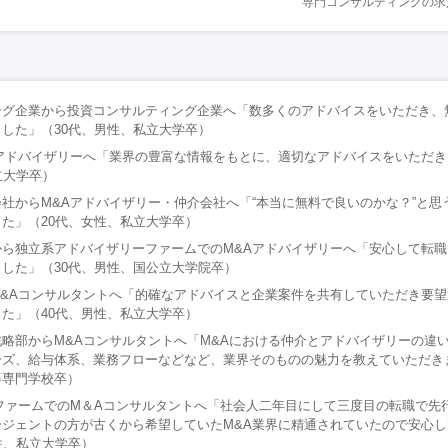
専門コンサルティングの求
ング企業から投資コンサルティング企業へ「数多くのアドバイスをいただき、
した」（30代、男性、私立大学卒）
Aアドバイザリーへ「業界の豊富な情報をもとに、適切なアドバイスをいただき
立大学卒）
社からM&Aアドバイザリー・仲介会社へ「“本当に無料で良いのかな？”と思
た」（20代、女性、私立大学卒）
から独立系アドバイザリーファームでのM&Aアドバイザリーへ「安心して転
した」（30代、男性、国公立大学院卒）
M&Aコンサルタントへ「的確なアドバイスと企業案件を共有していただき要
た」（40代、男性、私立大学卒）
略部からM&Aコンサルタントへ「M&Aにおける仲介とアドバイザリーの違
ズ、給与体系、業務フローなどなど、業界そのものの魅力を教えていただきま
等専門学校卒）
ファームでのM＆Aコンサルタントへ「社会人二年目にして三度目の転職で先
ージェントの方が古くから希望していたM&A業界に精通されていたので安心
性、私立大学卒）