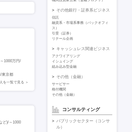
機関投資家営業（金融フロント）
その他銀行・証券系ビジネス
信託
融資系・市場系事務（バックオフィ
ス）
引受（証券）
リテール企画
キャッシュレス関連ビジネス
アクワイアリング
000万円/
イシュイング
組み込み型金融
/東京都
その他（金融）
求人を一覧で見る
サービサー
格付機関
その他（金融）
コンサルティング
パブリックセクター（コンサ
/～1000
ル）