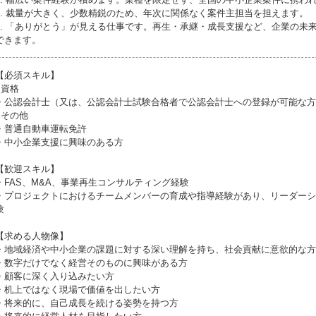
3. 裁量が大きく、少数精鋭のため、年次に関係なく案件主担当を担えます。
4. 「ありがとう」が見える仕事です。再生・承継・成長支援など、企業の未
できます。
【必須スキル】
●資格
・公認会計士（又は、公認会計士試験合格者で公認会計士への登録が可能な方
●その他
・普通自動車運転免許
・中小企業支援に興味のある方
【歓迎スキル】
・FAS、M&A、事業再生コンサルティング経験
・プロジェクトにおけるチームメンバーの育成や指導経験があり、リーダーシ
験
【求める人物像】
・地域経済や中小企業の課題に対する深い理解を持ち、社会貢献に意欲的な方
・数字だけでなく経営そのものに興味がある方
・顧客に深く入り込みたい方
・机上ではなく現場で価値を出したい方
・将来的に、自己成長を続ける姿勢を持つ方