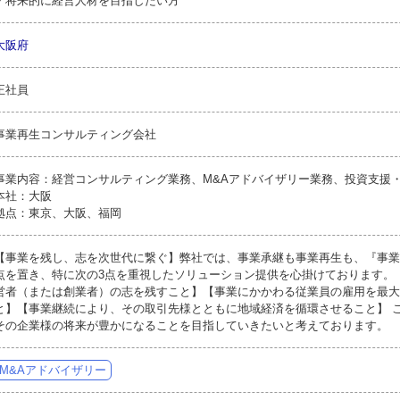
・将来的に経営人材を目指したい方
大阪府
正社員
事業再生コンサルティング会社
事業内容：経営コンサルティング業務、M&Aアドバイザリー業務、投資支援
本社：大阪
拠点：東京、大阪、福岡
【事業を残し、志を次世代に繋ぐ】弊社では、事業承継も事業再生も、『事業
点を置き、特に次の3点を重視したソリューション提供を心掛けております。
営者（または創業者）の志を残すこと】【事業にかかわる従業員の雇用を最大
と】【事業継続により、その取引先様とともに地域経済を循環させること】 
その企業様の将来が豊かになることを目指していきたいと考えております。
M&Aアドバイザリー