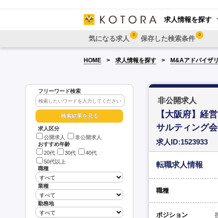
求人情報を探す
0
0
気になる求人
保存した検索条件
HOME
求人情報を探す
M&Aアドバイザ
フリーワード検索
非公開求人
【大阪府】経営
サルティング会
求人区分
公開求人
非公開求人
求人ID:1523933
おすすめ年齢
20代
30代
40代
50代以上
転職求人情報
職種
業種
職種
勤務地
ポジション