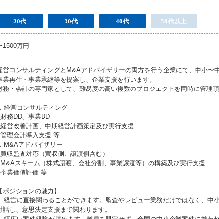
20代
30代
40代
50代以上
〜1500万円
経営コンサルティングとM&Aアドバイザリーの両方を行う企業にて、中小〜
事業再生・事業承継等を提案し、企業支援を行います。
財務・会計の専門家として、難易度の高い複数のプロジェクトを同時に管理頂
1. 経営コンサルティング
- 財務DD、事業DD
- 経営改善計画、中期経営計画策定及び実行支援
- 管理会計導入支援 等
2. M&Aアドバイザリー
- 買収監査対応（買収側、譲渡側含む）
- M&Aスキーム（株式譲渡、会社分割、事業譲渡等）の構築及び実行支援
- 企業価値評価 等
【ポジションの魅力】
1. 経営に直接関わることができます。監査やレビュー業務だけではなく、中
対話し、意思決定支援まで関わります。
2. 幅広い案件経験が積めます。業種を限定せず、全国の中小企業案件に携わ