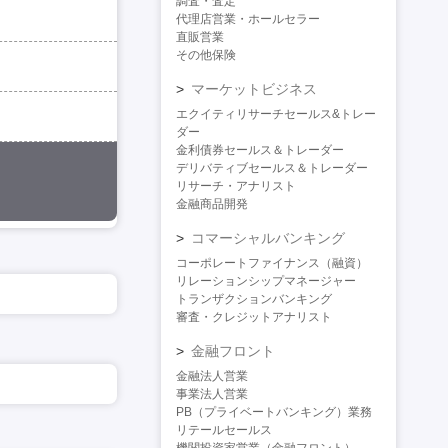
調査・査定
代理店営業・ホールセラー
直販営業
その他保険
マーケットビジネス
エクイティリサーチセールス&トレー
ダー
金利債券セールス＆トレーダー
デリバティブセールス＆トレーダー
リサーチ・アナリスト
金融商品開発
コマーシャルバンキング
コーポレートファイナンス（融資）
リレーションシップマネージャー
トランザクションバンキング
審査・クレジットアナリスト
金融フロント
金融法人営業
事業法人営業
PB（プライベートバンキング）業務
リテールセールス