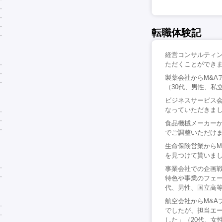
転職体験記
経営コンサルティ
ただくことができま
製薬会社からM&
（30代、男性、私
ビジネスサービス会
なっていただきまし
食品機械メーカー
でご調整いただけま
生命保険営業から
を見つけて貰いまし
事業会社での企画戦
特色や事業のフェー
代、男性、国立高
航空会社からM&A
でしたが、担当エ
した」（20代、女