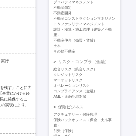
プロパティマネジメント
不動産鑑定
不動産開発
不動産コンストラクションマネジメン
ト＆ファシリティマネジメント
設計・積算・施工管理（建築／不動
産）
不動産仲介（売買・賃貸）
土木
その他不動産
・実行
リスク・コンプラ（金融）
総合リスク（統合リスク）
クレジットリスク
マーケットリスク
オペレーションリスク
を残す』ことに力
コンプライアンス（金融）
【事業にかける経
AML・金融犯罪対策
限に確保するこ
この実現により、
保険ビジネス
アクチュアリー・保険数理
保険バックオフィス（保全・支払事
務）
引受（保険）