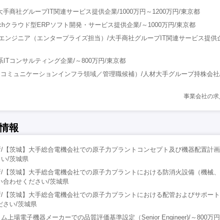
手商社グループIT関連サービス提供企業/1000万円～1200万円/東京都
techクラウド型ERPソフト開発・サービス提供企業/～1000万円/東京都
ルスエンジニア（エンタープライズ担当）/大手商社グループIT関連サービス提供企
系ITコンサルティング企業/～800万円/東京都
（コミュニケーションインフラ領域／管理職候補）/人材大手グループ持株会社/
事業会社の求
情報
/【茨城】大手総合電機会社での原子力プラントコンセプト及び機器配置計画
い/茨城県
所/【茨城】大手総合電機会社での原子力プラントにおける防消火設備（機械
い合わせください/茨城県
所/【茨城】大手総合電機会社での原子力プラントにおける配管およびサポー
ださい/茨城県
場電子機器メーカーでの品質評価基準設定（Senior Engineer)/～800万