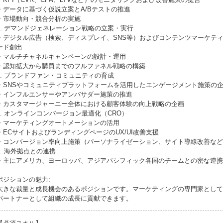
・データに基づく仮説立案とA/Bテストの推進
・市場動向・競合分析の実施
2. デマンドジェネレーション戦略の立案・実行
・デジタル広告（検索、ディスプレイ、SNS等）およびコンテンツマーケテ
ード創出
・マルチチャネルキャンペーンの設計・運用
・認知拡大から購買までのフルファネル戦略の構築
3. ブランドファン・コミュニティの育成
・SNSやコミュニティプラットフォームを活用したエンゲージメント施策の
・インフルエンサーやアンバサダー施策の推進
・カスタマージャーニー全体における顧客体験の向上戦略の企画
4. オンラインコンバージョン最適化（CRO）
・マーケティングオートメーションの活用
・ECサイトおよびランディングページのUX/UI改善支援
・コンバージョン率向上施策（パーソナライゼーション、サイト導線改善など
5. 海外拠点との連携
・主にアメリカ、ヨーロッパ、アジアパシフィック各国のチームとの密な連携
ポジションの魅力:
大きな裁量と成長機会のあるポジションです。マーケティングの専門家として
パートナーとして組織の成長に貢献できます。