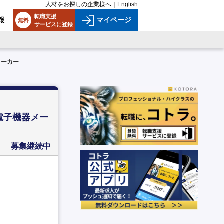
人材をお探しの企業様へ
｜
English
転職支援
報
マイページ
無料
サービスに登録
メーカー
場電子機器メー
募集継続中