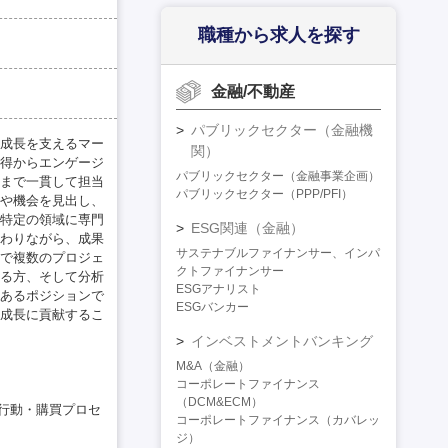
職種から求人を探す
金融/不動産
パブリックセクター（金融機
成長を支えるマー
関）
得からエンゲージ
パブリックセクター（金融事業企画）
まで一貫して担当
パブリックセクター（PPP/PFI）
や機会を見出し、
特定の領域に専門
ESG関連（金融）
わりながら、成果
サステナブルファイナンサー、インパ
で複数のプロジェ
クトファイナンサー
る方、そして分析
ESGアナリスト
あるポジションで
ESGバンカー
成長に貢献するこ
インベストメントバンキング
M&A（金融）
コーポレートファイナンス
（DCM&ECM）
顧客行動・購買プロセ
コーポレートファイナンス（カバレッ
ジ）