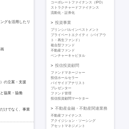
コーポレートファイナンス（IPO）
ストラクチャードファイナンス
流動化・証券化
ィングを活用したリ
投資事業
プリンシパルインベストメント
プライベートエクイティ（バイアウ
ト・再生ファンド）
複合型ファンド
企画
不動産ファンド
ベンチャーキャピタル
投信投資顧問
ファンドマネージャー
投信ホールセラー
）の立案・支援
バイサイドアナリスト
プレゼンター
と協業・協働
ファンド管理
投信投資顧問マーケター
不動産金融・不動産関連業務
だけでなく、事業
不動産ファイナンス
アクイジション・ソーシング
アセットマネジメント