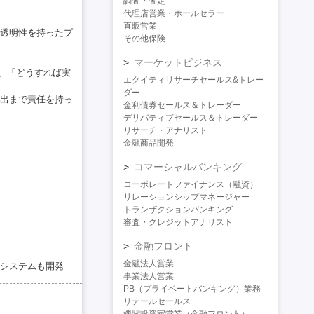
調査・査定
代理店営業・ホールセラー
直販営業
透明性を持ったプ
その他保険
マーケットビジネス
めず、「どうすれば実
エクイティリサーチセールス&トレー
ダー
出まで責任を持っ
金利債券セールス＆トレーダー
デリバティブセールス＆トレーダー
リサーチ・アナリスト
金融商品開発
コマーシャルバンキング
コーポレートファイナンス（融資）
リレーションシップマネージャー
トランザクションバンキング
審査・クレジットアナリスト
金融フロント
金融法人営業
システムも開発
事業法人営業
PB（プライベートバンキング）業務
リテールセールス