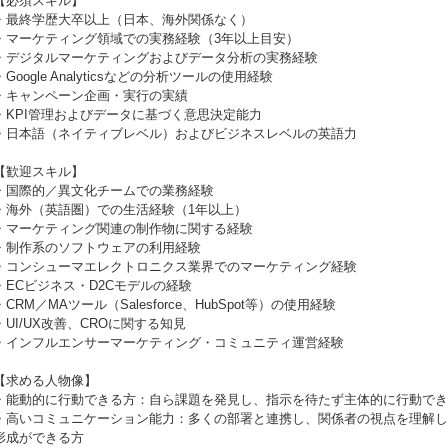
【必須スキル】
・最終学歴大卒以上（日本、海外関係なく）
・マーケティング領域での実務経験（3年以上目安）
・デジタルマーケティングおよびデータ分析の実務経験
・Google Analyticsなどの分析ツールの使用経験
・キャンペーン企画・実行の実績
・KPI管理およびデータに基づく意思決定能力
・日本語（ネイティブレベル）およびビジネスレベルの英語力
【歓迎スキル】
・国際的／異文化チームでの業務経験
・海外（英語圏）での生活経験（1年以上）
・マーケティング関連の制作物に関する経験
・制作系のソフトウェアの利用経験
・コンシューマエレクトロニクス業界でのマーケティング経験
・ECビジネス・D2Cモデルの経験
・CRM／MAツール（Salesforce、HubSpot等）の使用経験
・UI/UX改善、CROに関する知見
・インフルエンサーマーケティング・コミュニティ運営経験
【求める人物像】
・能動的に行動できる方：自ら課題を発見し、指示を待たず主体的に行動でき
・高いコミュニケーション能力：多くの部署と連携し、関係者の視点を理解し
形成ができる方