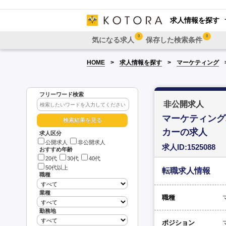
求人情報を探す
0
0
気になる求人
保存した検索条件
HOME
求人情報を探す
マーケティング
フリーワード検索
非公開求人
マーケティング戦
カーの求人
求人区分
公開求人
非公開求人
求人ID:1525088
おすすめ年齢
20代
30代
40代
50代以上
転職求人情報
職種
業種
職種
勤務地
ポジション