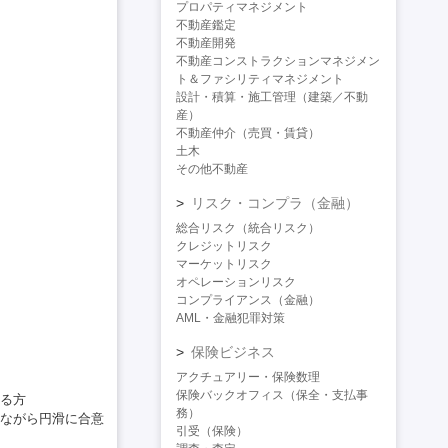
プロパティマネジメント
不動産鑑定
不動産開発
不動産コンストラクションマネジメン
ト＆ファシリティマネジメント
設計・積算・施工管理（建築／不動
産）
不動産仲介（売買・賃貸）
土木
その他不動産
リスク・コンプラ（金融）
総合リスク（統合リスク）
クレジットリスク
マーケットリスク
オペレーションリスク
コンプライアンス（金融）
AML・金融犯罪対策
保険ビジネス
アクチュアリー・保険数理
保険バックオフィス（保全・支払事
る方
務）
ながら円滑に合意
引受（保険）