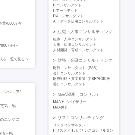
BIコンサルタント
ITアーキテクト
DXコンサルタント
AI・データ活用コンサルタント
業/800万円
組織・人事コンサルティング
組織・人事コンサルタント
人事・採用コンサルタント
800万円～
人材開発・育成コンサルタント
人を一覧で見る
財務・金融コンサルティング
財務コンサルタント（FAS）
会計コンサルタント
財務戦略・資本政策（PBR/ROIC改
善）コンサルタント
エンジニア/
M&A関連（コンサル）
M&Aアドバイザリー
、電気、配
M&A仲介
リスクコンサルティング
トのエンジニ
リスクコンサルタント
ITリスク／ITガバナンスコンサルタン
円/埼玉県