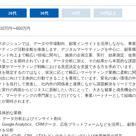
20代
30代
40代
50代以上
510万円〜650万円
本ポジションでは、データや市場動向、顧客インサイトを活用しながら、事業
ケティング活動全般を推進します。デジタルマーケティングを中心に、顧客獲
メント向上まで幅広い領域に関与し、施策の企画立案、実行、効果測定、改善
することを期待されています。データ分析に加え、その結果から本質的な課題
事業やマーケティング戦略における意思決定を支援できる方を求めています。
性を限定するのではなく、状況に応じて幅広いマーケティング業務に柔軟に関
創出に向けて主体的に行動できることを重視しています。変化の速い環境の中
クトを並行して推進し、社内外の関係者と連携しながら課題解決をリードでき
と実行の両面からビジネスに貢献したい方にとって、大きな裁量と成長機会の
す。マーケティングの専門家としてだけでなく、事業パートナーとして組織の
とが期待されます。
具体的な業務:
1. データ分析およびインサイト創出
・Google Analytics、CRMデータ、広告プラットフォームなどを活用し、
スを分析
・KPI（CVR、CPA、LTVなど）のモニタリングおよび改善施策の提言