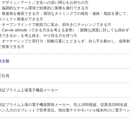
・デザイン／アート／文化への深い関心をお持ちの方
・協調的なチーム環境で効果的に業務を遂行できる方
・報連相を徹底できる方：適切なタイミングでの報告・連絡・相談を通じて、
ロジェクト推進ができる方
・オープンマインドで創造力に富み、前向きにチャレンジできる方
・Can-do attitude（できる方法を考える姿勢）：困難な課題に対しても諦
現できるか」を考え抜き、やり切る力を持つ方
・オーナーシップと実行力：戦略立案にとどまらず、自ら手を動かし、成果創
て推進できる方
東京都
正社員
東証プライム上場電子機器メーカー
東証プライム上場の電子機器開発メーカー。売上1000億超、従業員1000名超
ペン入力のタブレットで世界首位。他社製ＰＣやモバイル端末向けに電子ペン