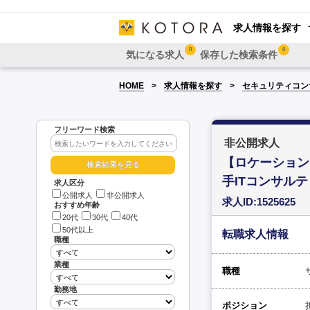
求人情報を探す
0
0
気になる求人
保存した検索条件
HOME
求人情報を探す
セキュリティコン
フリーワード検索
非公開求人
【ロケーション
手ITコンサル
求人区分
公開求人
非公開求人
求人ID:1525625
おすすめ年齢
20代
30代
40代
50代以上
転職求人情報
職種
業種
職種
勤務地
ポジション