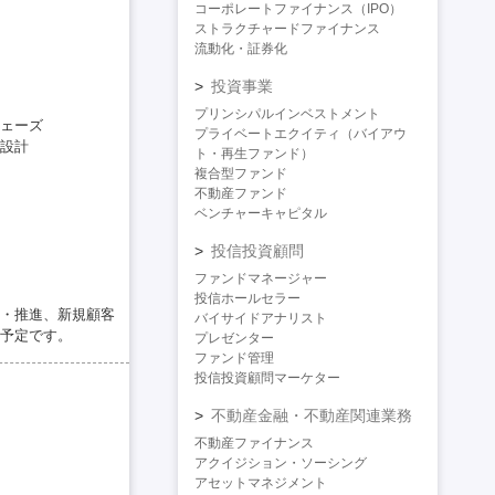
コーポレートファイナンス（IPO）
ストラクチャードファイナンス
流動化・証券化
投資事業
プリンシパルインベストメント
ェーズ
プライベートエクイティ（バイアウ
設計
ト・再生ファンド）
複合型ファンド
不動産ファンド
ベンチャーキャピタル
投信投資顧問
ファンドマネージャー
投信ホールセラー
・推進、新規顧客
バイサイドアナリスト
予定です。
プレゼンター
ファンド管理
投信投資顧問マーケター
不動産金融・不動産関連業務
不動産ファイナンス
アクイジション・ソーシング
アセットマネジメント