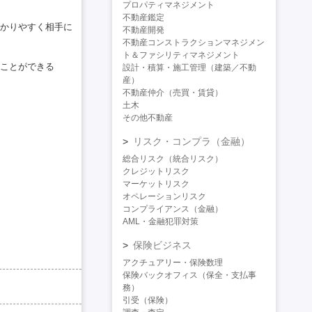
プロパティマネジメント
不動産鑑定
かりやすく相手に
不動産開発
不動産コンストラクションマネジメン
ト＆ファシリティマネジメント
ことができる
設計・積算・施工管理（建築／不動
産）
不動産仲介（売買・賃貸）
土木
その他不動産
リスク・コンプラ（金融）
総合リスク（統合リスク）
クレジットリスク
マーケットリスク
オペレーションリスク
コンプライアンス（金融）
AML・金融犯罪対策
保険ビジネス
アクチュアリー・保険数理
保険バックオフィス（保全・支払事
務）
引受（保険）