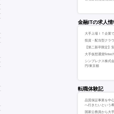
金融ITの求人情
大手上場ＩＴ企業での
投資・配当型クラウ
【第二新卒限定】安
大手仮想通貨fint
シンプレクス株式会
円/東京都
転職体験記
品質保証事業を中心
へ行きたいという希
国家公務員から大