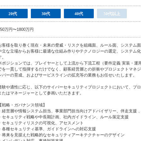
20代
30代
40代
50代以上
650万円〜1800万円
お客様を取り巻く現在・未来の脅威・リスクを組織面、ルール面、システム面
中立な立場からお客様に最適な仕組み作りやテクノロジーの選定、システム化
す。
本ポジションでは、プレイヤーとして上流から下流工程（要件定義 実装・運用
でを一貫して指揮するだけでなく、顧客経営層との折衝やプロジェクトマネジ
ンバーの育成、およびサービスラインの拡充等の業務もお任せいたします。
経験や適性に応じ、以下のサイバーセキュリティプロジェクトにおいて、プロ
またはマネージャーとして参画いただきます。
【戦略・ガバナンス領域】
・経営層や情報システム担当、事業部門担当向けアドバイザリー、伴走支援 
・セキュリティ戦略や中長期計画、社内ガイドライン、ルール策定支援
・セキュリティリスクの可視化、アセスメント
・各種セキュリティ基準、ガイドラインへの対応支援
・将来を見据えた戦略的なセキュリティアーキテクチャーのデザイン
・インシデント対応、事後対策支援