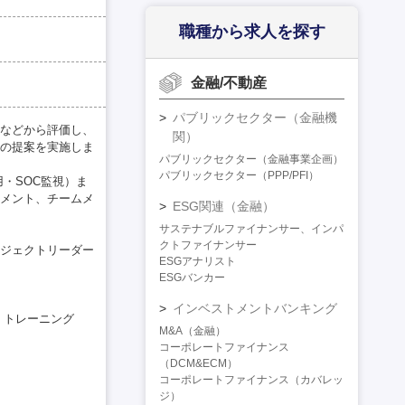
職種から求人を探す
金融/不動産
パブリックセクター（金融機
などから評価し、
関）
の提案を実施しま
パブリックセクター（金融事業企画）
パブリックセクター（PPP/PFI）
・SOC監視）ま
メント、チームメ
ESG関連（金融）
サステナブルファイナンサー、インパ
クトファイナンサー
ジェクトリーダー
ESGアナリスト
ESGバンカー
インベストメントバンキング
、トレーニング
M&A（金融）
コーポレートファイナンス
（DCM&ECM）
コーポレートファイナンス（カバレッ
ジ）