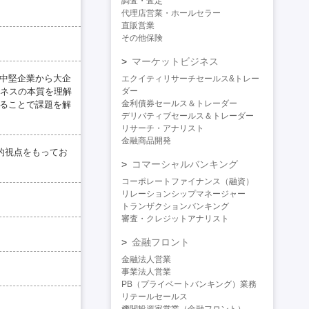
調査・査定
代理店営業・ホールセラー
直販営業
その他保険
マーケットビジネス
・中堅企業から大企
エクイティリサーチセールス&トレー
ネスの本質を理解
ダー
金利債券セールス＆トレーダー
することで課題を解
デリバティブセールス＆トレーダー
リサーチ・アナリスト
金融商品開発
的視点をもってお
コマーシャルバンキング
コーポレートファイナンス（融資）
リレーションシップマネージャー
トランザクションバンキング
審査・クレジットアナリスト
金融フロント
金融法人営業
事業法人営業
PB（プライベートバンキング）業務
リテールセールス