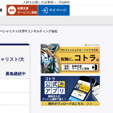
人材をお探しの企業様へ
｜
English
転職支援
報
マイページ
無料
サービスに登録
シャリスト/大手ITコンサルティング会社
ャリスト/大
募集継続中