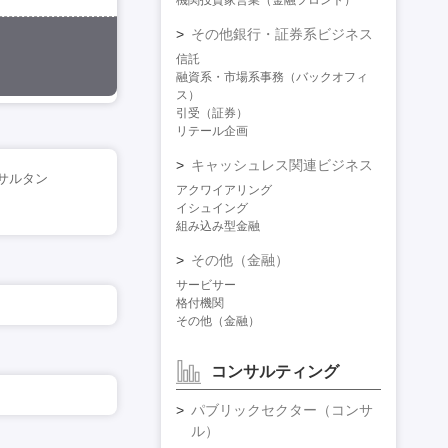
機関投資家営業（金融フロント）
その他銀行・証券系ビジネス
信託
融資系・市場系事務（バックオフィ
ス）
引受（証券）
リテール企画
キャッシュレス関連ビジネス
サルタン
アクワイアリング
イシュイング
組み込み型金融
その他（金融）
サービサー
格付機関
その他（金融）
コンサルティング
パブリックセクター（コンサ
ル）