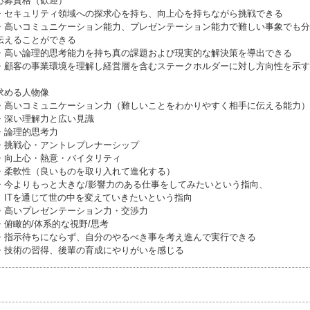
応募資格（歓迎）
・セキュリティ領域への探求心を持ち、向上心を持ちながら挑戦できる
・高いコミュニケーション能力、プレゼンテーション能力で難しい事象でも分
伝えることができる
・高い論理的思考能力を持ち真の課題および現実的な解決策を導出できる
・顧客の事業環境を理解し経営層を含むステークホルダーに対し方向性を示す
求める人物像
・高いコミュニケーション力（難しいことをわかりやすく相手に伝える能力）
・深い理解力と広い見識
・論理的思考力
・挑戦心・アントレプレナーシップ
・向上心・熱意・バイタリティ
・柔軟性（良いものを取り入れて進化する）
・今よりもっと大きな/影響力のある仕事をしてみたいという指向、
ITを通じて世の中を変えていきたいという指向
・高いプレゼンテーション力・交渉力
・俯瞰的/体系的な視野/思考
・指示待ちにならず、自分のやるべき事を考え進んで実行できる
・技術の習得、後輩の育成にやりがいを感じる