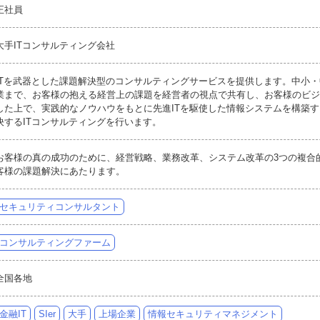
正社員
大手ITコンサルティング会社
ITを武器とした課題解決型のコンサルティングサービスを提供します。中小
業まで、お客様の抱える経営上の課題を経営者の視点で共有し、お客様のビジ
した上で、実践的なノウハウをもとに先進ITを駆使した情報システムを構築
決するITコンサルティングを行います。
お客様の真の成功のために、経営戦略、業務改革、システム改革の3つの複合
客様の課題解決にあたります。
セキュリティコンサルタント
コンサルティングファーム
全国各地
金融IT
SIer
大手
上場企業
情報セキュリティマネジメント