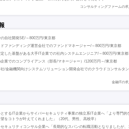
コンサルティングファームの求
報
自社開発SE/～800万円/東京都
ドファンディング運営会社でのファンドマネージャー/～800万円/東京都
定した基盤がある大手IT企業での社内システムエンジニア/～800万円/東京都
ech企業でのコンプライアンス（部長/マネージャー）/1200万円～/東京都
社/金融機関向けシステムソリューション開発会社でのクラウドコンサルタント/
金融ITの
とするIT企業からサイバーセキュリティ事業の独立系IT企業へ「より専門的
望をコトラが叶えてくれました」（20代、男性、高校卒）
手セキュリティコンサル企業へ「長期的なスパンの転職活動となりましたが、