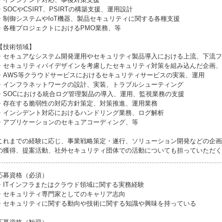
・SOCやCSIRT、PSIRTの構築支援、運用設計
・制御システムやIoT機器、製品セキュリティに関する各種支援
・各種プロジェクトにおけるPMO業務、等
【技術領域】
・セキュアなシステム開発運用やセキュリティ製品導入における上流、下流フ
・セキュリティバイデザインを考慮したセキュリティ対策を組み込んだ企画、
・AWS等クラウドサービスにおけるセキュリティサービスの実装、運用
・インフラネットワークの設計、実装、トラブルシューティング
・SOCにおける統合ログ管理製品の導入、運用、監視業務の支援
・存在する脆弱性の対応方針策定、対策推進、運用業務
・インシデント対応におけるハンドリング業務、ログ解析
・アプリケーションのセキュアコーディング、等
これまでの経験に応じ、事業戦略策定・遂行、ソリューション開発などの企画
の獲得、提案活動、社外セキュリティ団体での活動についても担っていただく
応募資格（必須）
・ITインフラまたはクラウド領域に関する実務経験
・セキュリティ専門家としてのキャリア志向
・セキュリティに関する動向や技術に関する知識や興味を持っている