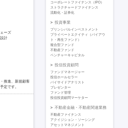
コーポレートファイナンス（IPO）
ストラクチャードファイナンス
流動化・証券化
投資事業
プリンシパルインベストメント
ェーズ
プライベートエクイティ（バイアウ
設計
ト・再生ファンド）
複合型ファンド
不動産ファンド
ベンチャーキャピタル
投信投資顧問
ファンドマネージャー
投信ホールセラー
・推進、新規顧客
バイサイドアナリスト
予定です。
プレゼンター
ファンド管理
投信投資顧問マーケター
不動産金融・不動産関連業務
不動産ファイナンス
アクイジション・ソーシング
アセットマネジメント