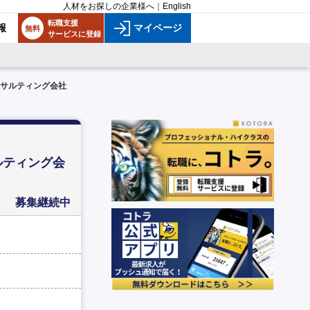
人材をお探しの企業様へ
｜
English
転職支援
報
マイページ
無料
サービスに登録
ンサルティング会社
ルティング会
募集継続中