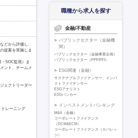
職種から求人を探す
金融/不動産
パブリックセクター（金融機
などから評価し、
関）
の提案を実施しま
パブリックセクター（金融事業企画）
パブリックセクター（PPP/PFI）
・SOC監視）ま
メント、チームメ
ESG関連（金融）
サステナブルファイナンサー、インパ
クトファイナンサー
ジェクトリーダー
ESGアナリスト
ESGバンカー
インベストメントバンキング
、トレーニング
M&A（金融）
コーポレートファイナンス
（DCM&ECM）
コーポレートファイナンス（カバレッ
ジ）