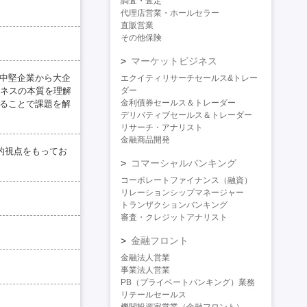
調査・査定
代理店営業・ホールセラー
直販営業
その他保険
マーケットビジネス
・中堅企業から大企
エクイティリサーチセールス&トレー
ネスの本質を理解
ダー
金利債券セールス＆トレーダー
することで課題を解
デリバティブセールス＆トレーダー
リサーチ・アナリスト
金融商品開発
的視点をもってお
コマーシャルバンキング
コーポレートファイナンス（融資）
リレーションシップマネージャー
トランザクションバンキング
審査・クレジットアナリスト
金融フロント
金融法人営業
事業法人営業
PB（プライベートバンキング）業務
リテールセールス