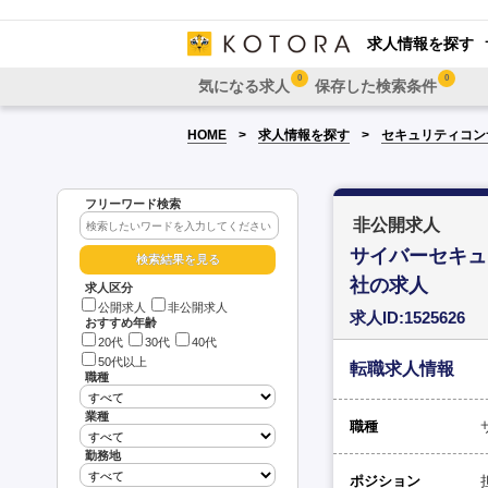
求人情報を探す
0
0
気になる求人
保存した検索条件
HOME
求人情報を探す
セキュリティコン
フリーワード検索
非公開求人
サイバーセキュ
社の求人
求人区分
公開求人
非公開求人
求人ID:1525626
おすすめ年齢
20代
30代
40代
50代以上
転職求人情報
職種
業種
職種
勤務地
ポジション