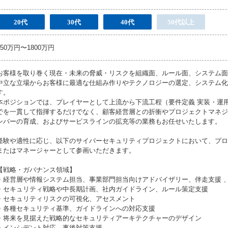
20代
30代
40代
50代以上
650万円〜1800万円
お客様を取り巻く現在・未来の脅威・リスクを組織面、ルール面、システム面
中立な立場からお客様に最適な仕組み作りやテクノロジーの選定、システム化
す。
本ポジションでは、プレイヤーとして上流から下流工程（要件定義 実装・運用
でを一貫して指揮するだけでなく、顧客経営層との折衝やプロジェクトマネジ
ンバーの育成、およびサービスラインの拡充等の業務もお任せいたします。
経験や適性に応じ、以下のサイバーセキュリティプロジェクトにおいて、プロ
またはマネージャーとして参画いただきます。
【戦略・ガバナンス領域】
・経営層や情報システム担当、事業部門担当向けアドバイザリー、伴走支援 
・セキュリティ戦略や中長期計画、社内ガイドライン、ルール策定支援
・セキュリティリスクの可視化、アセスメント
・各種セキュリティ基準、ガイドラインへの対応支援
・将来を見据えた戦略的なセキュリティアーキテクチャーのデザイン
・インシデント対応、事後対策支援