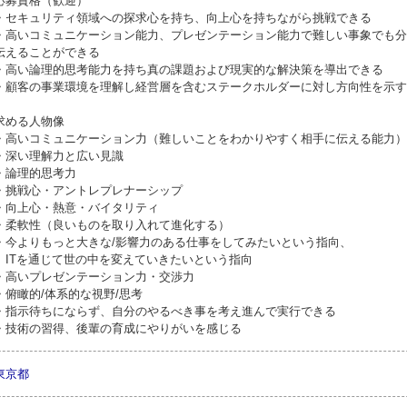
応募資格（歓迎）
・セキュリティ領域への探求心を持ち、向上心を持ちながら挑戦できる
・高いコミュニケーション能力、プレゼンテーション能力で難しい事象でも分
伝えることができる
・高い論理的思考能力を持ち真の課題および現実的な解決策を導出できる
・顧客の事業環境を理解し経営層を含むステークホルダーに対し方向性を示す
求める人物像
・高いコミュニケーション力（難しいことをわかりやすく相手に伝える能力）
・深い理解力と広い見識
・論理的思考力
・挑戦心・アントレプレナーシップ
・向上心・熱意・バイタリティ
・柔軟性（良いものを取り入れて進化する）
・今よりもっと大きな/影響力のある仕事をしてみたいという指向、
ITを通じて世の中を変えていきたいという指向
・高いプレゼンテーション力・交渉力
・俯瞰的/体系的な視野/思考
・指示待ちにならず、自分のやるべき事を考え進んで実行できる
・技術の習得、後輩の育成にやりがいを感じる
東京都