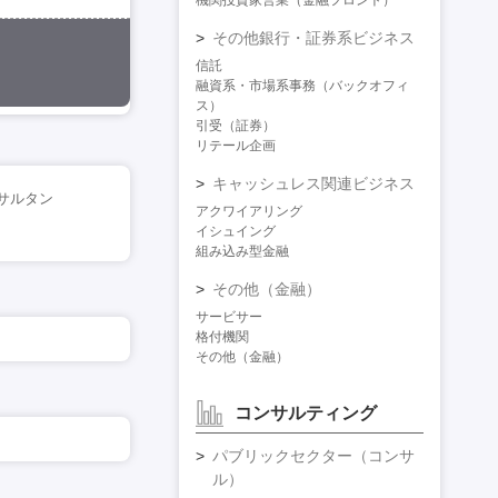
機関投資家営業（金融フロント）
その他銀行・証券系ビジネス
信託
融資系・市場系事務（バックオフィ
ス）
引受（証券）
リテール企画
キャッシュレス関連ビジネス
サルタン
アクワイアリング
イシュイング
組み込み型金融
その他（金融）
サービサー
格付機関
その他（金融）
コンサルティング
パブリックセクター（コンサ
ル）