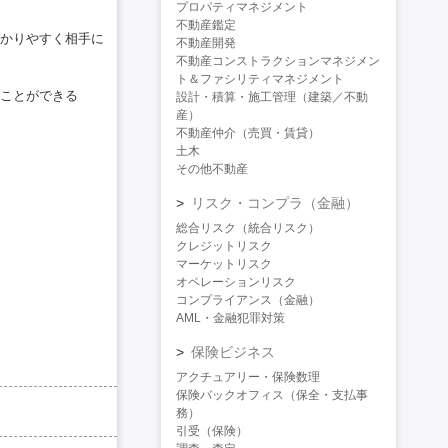
プロパティマネジメント
不動産鑑定
かりやすく相手に
不動産開発
不動産コンストラクションマネジメン
ト＆ファシリティマネジメント
ことができる
設計・積算・施工管理（建築／不動
産）
不動産仲介（売買・賃貸）
土木
その他不動産
リスク・コンプラ（金融）
総合リスク（統合リスク）
クレジットリスク
マーケットリスク
オペレーションリスク
コンプライアンス（金融）
AML・金融犯罪対策
保険ビジネス
アクチュアリー・保険数理
保険バックオフィス（保全・支払事
務）
引受（保険）