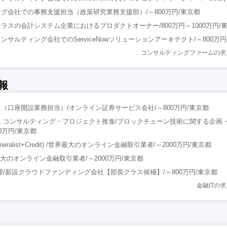
グ会社での事務支援担当（政策研究業務支援部）/～800万円/東京都
ラスの会計システム企業におけるプロダクトオーナー/800万円～1000万円/
サルティング会社でのServiceNowソリューションアーキテクト/～800万円
コンサルティングファームの求
報
（口座開設業務担当）/オンライン証券サービス会社/～800万円/東京都
 コンサルティング・プロジェクト推進/ブロックチェーン技術に関する企画
00万円/東京都
es(Generalist+Credit) /世界最大のオンライン金融取引業者/～2000万円/東京都
s/世界最大のオンライン金融取引業者/～2000万円/東京都
理/新設クラウドファンディング会社【部長クラス候補】/～800万円/東京都
金融ITの