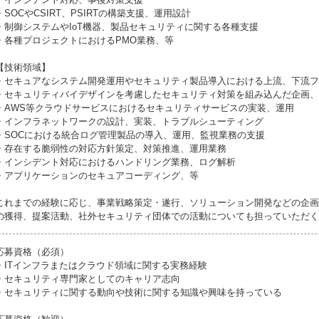
・SOCやCSIRT、PSIRTの構築支援、運用設計
・制御システムやIoT機器、製品セキュリティに関する各種支援
・各種プロジェクトにおけるPMO業務、等
【技術領域】
・セキュアなシステム開発運用やセキュリティ製品導入における上流、下流フ
・セキュリティバイデザインを考慮したセキュリティ対策を組み込んだ企画、
・AWS等クラウドサービスにおけるセキュリティサービスの実装、運用
・インフラネットワークの設計、実装、トラブルシューティング
・SOCにおける統合ログ管理製品の導入、運用、監視業務の支援
・存在する脆弱性の対応方針策定、対策推進、運用業務
・インシデント対応におけるハンドリング業務、ログ解析
・アプリケーションのセキュアコーディング、等
これまでの経験に応じ、事業戦略策定・遂行、ソリューション開発などの企画
の獲得、提案活動、社外セキュリティ団体での活動についても担っていただく
応募資格（必須）
・ITインフラまたはクラウド領域に関する実務経験
・セキュリティ専門家としてのキャリア志向
・セキュリティに関する動向や技術に関する知識や興味を持っている