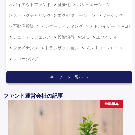
バイアウトファンド
証券化
バリュエーション
ストラクチャリング
エグゼキューション
ソーシング
不動産投資
アンダーライティング
アドバイザー
REIT
デューデリジェンス
投資銀行
SPC
エクイティ
ファイナンス
トランザクション
ノンリコースローン
クロージング
キーワード一覧へ ＞
ファンド運営会社の記事
金融業界