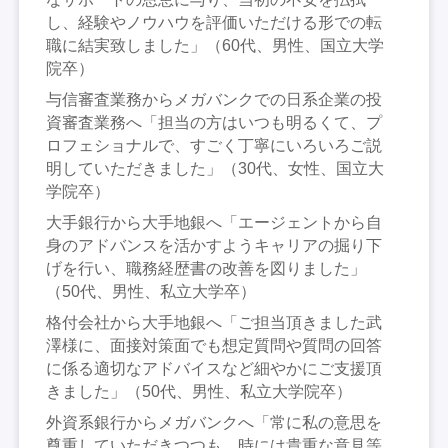
し、経験やノウハウを評価いただける形での転
職に結実致しました」（60代、男性、国立大学
院卒）
与信審査業務からメガバンクでの日系企業の投
資審査業務へ「担当の方はいつも明るくて、プ
ロフェショナルで、すごく丁寧にいろいろご説
明していただきました」（30代、女性、国立大
学院卒）
大手銀行から大手地銀へ「エージェントから自
身のアドバンスを活かすようキャリアの掘り下
げを行い、職務経歴書の改善を図りました」
（50代、男性、私立大学卒）
格付会社から大手地銀へ「ご担当頂きました武
澤様に、面接対策面でも想定質問や質問の回答
に係る適切なアドバイスなど細やかにご支援頂
きました」（50代、男性、私立大学院卒）
外資系銀行からメガバンクへ「常に私の意思を
尊重していただきつつも、時には貴重な意見等