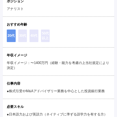
ポジション
アナリスト
おすすめ年齢
50代
20代
30代
40代
以上
年収イメージ
年収イメージ：〜1400万円（経験・能力を考慮の上当社規定により
決定）
仕事内容
●株式引受やM&Aアドバイザリー業務を中心とした投資銀行業務
必要スキル
●日本語力および英語力（ネイティブに準ずる語学力を有する方）