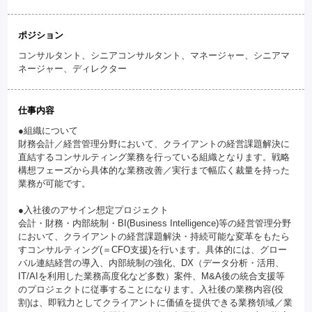
ポジション
コンサルタント、シニアコンサルタント、マネージャー、シニアマ
ネージャー、ディレクター
仕事内容
●組織について
財務会計／経営管理分野において、クライアントの経営課題解決に
直結するコンサルティング業務を行っている組織となります。戦略
構想フェーズから具体的な業務改善／実行まで幅広く裁量を持った
業務が可能です。
●入社後のアサイン想定プロジェクト
会計・財務・内部統制・BI(Business Intelligence)等の経営管理分野
において、クライアントの経営課題解決・持続可能な変革をもたら
すコンサルティング(＝CFO支援)を行います。具体的には、グロー
バル連結経営の導入、内部統制の強化、DX（データ分析・活用、
IT/AIを利用した業務高度化など多数）案件、M&A後の統合支援等
のプロジェクトに従事することになります。入社後の業務内容(役
割)は、即戦力としてクライアントに価値を提供できる業務領域／業