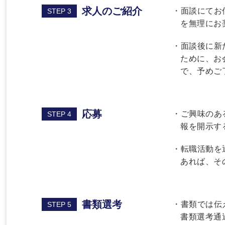
求人のご紹介
・面談にてお
STEP 3
を無理にお
・面談後に新
ために、お
で、予めご
応募
・ご興味のあ
STEP 4
報を開示す
・転職活動を
あれば、そ
書類選考
・書類では伝
STEP 5
書類選考通