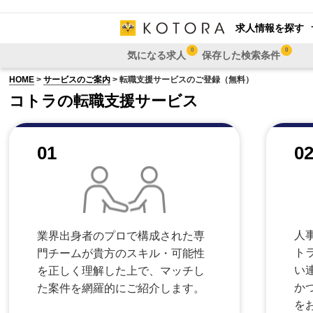
求人情報を探す
0
0
気になる求人
保存した検索条件
HOME
>
サービスのご案内
> 転職支援サービスのご登録（無料）
コトラの転職支援サービス
01
0
人
業界出身者のプロで構成された専
ト
門チームが貴方のスキル・可能性
い
を正しく理解した上で、マッチし
か
た案件を網羅的にご紹介します。
を