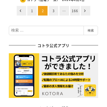
投
1
2
3
…
166
稿
検
の
検索
索
ペ
コトラ公式アプリ
ー
ジ
送
り