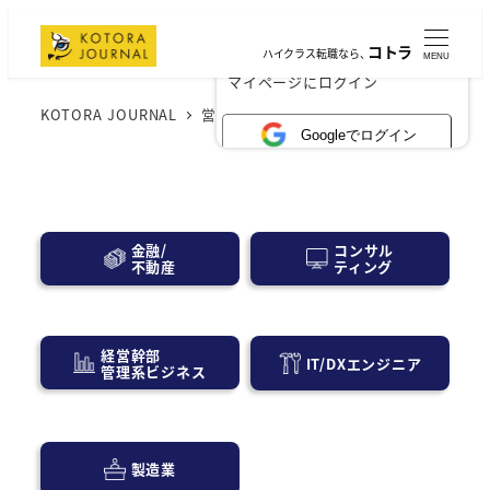
コトラ
ハイクラス転職なら、
MENU
×
マイページにログイン
KOTORA JOURNAL
営業・広告宣伝
Googleでログイン
コンサル
金融/
ティング
不動産
経営幹部
IT/DXエンジニア
管理系ビジネス
製造業