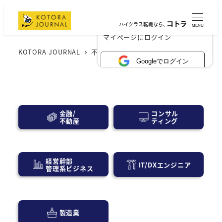
コトラ
ハイクラス転職なら、
MENU
×
マイページにログイン
KOTORA JOURNAL
不動産業界
Googleでログイン
コンサル
金融/
ティング
不動産
経営幹部
IT/DXエンジニア
管理系ビジネス
製造業