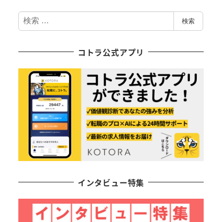
稿
検
の
検索
索
ペ
コトラ公式アプリ
ー
ジ
送
り
インタビュー特集