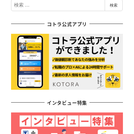
検
の
検索
索
ペ
コトラ公式アプリ
ー
ジ
送
り
インタビュー特集