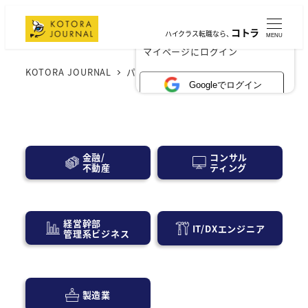
コトラ
ハイクラス転職なら、
MENU
×
マイページにログイン
KOTORA JOURNAL
パブリックセクター
Googleでログイン
コンサル
金融/
ティング
不動産
経営幹部
IT/DXエンジニア
管理系ビジネス
製造業