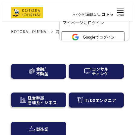
コトラ
ハイクラス転職なら、
MENU
×
マイページにログイン
KOTORA JOURNAL
海外営業
Googleでログイン
コンサル
金融/
ティング
不動産
経営幹部
IT/DXエンジニア
管理系ビジネス
製造業