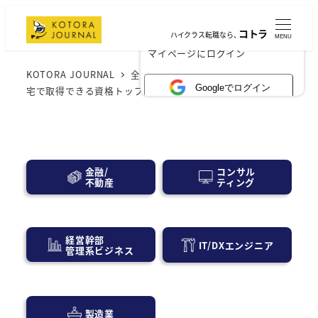
コトラ
ハイクラス転職なら、
MENU
×
マイページにログイン
KOTORA JOURNAL
全般
おうち時間を有効活用！在
Googleでログイン
宅で取得できる資格トップ10
コンサル
金融/
ティング
不動産
経営幹部
IT/DXエンジニア
管理系ビジネス
製造業