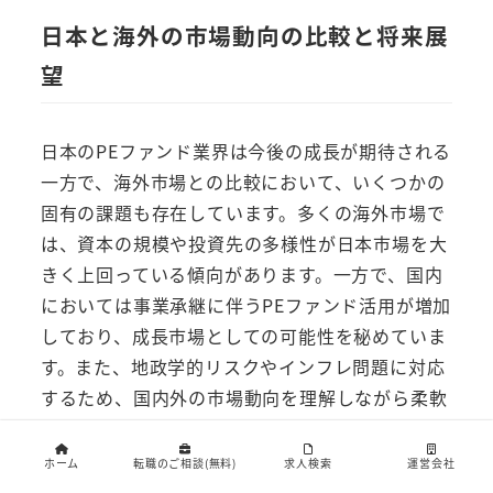
日本と海外の市場動向の比較と将来展
望
日本のPEファンド業界は今後の成長が期待される
一方で、海外市場との比較において、いくつかの
固有の課題も存在しています。多くの海外市場で
は、資本の規模や投資先の多様性が日本市場を大
きく上回っている傾向があります。一方で、国内
においては事業承継に伴うPEファンド活用が増加
しており、成長市場としての可能性を秘めていま
す。また、地政学的リスクやインフレ問題に対応
するため、国内外の市場動向を理解しながら柔軟
な戦略を取ることが求められます。日経が主催す
るセミナーでは、こうした国内外の市場比較をテ
ホーム
転職のご相談(無料)
求人検索
運営会社
ーマとした講演が行われることが多く、将来展望