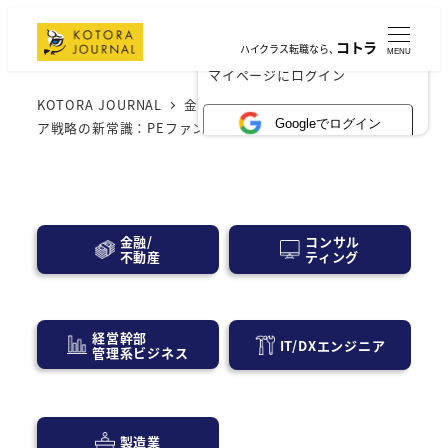
コトラ
ハイクラス転職なら、
MENU
×
マイページにログイン
KOTORA JOURNAL
金融業界
PEファンド
キャリ
Googleでログイン
ア戦略の新常識：PEファンドでの働き方と成功する秘訣
コンサル
金融/
ティング
不動産
経営幹部
IT/DXエンジニア
管理系ビジネス
製造業