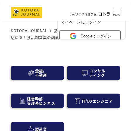
コトラ
ハイクラス転職なら、
MENU
×
マイページにログイン
KOTORA JOURNAL
営業・広告宣伝
未経験から飛び
Googleでログイン
込める！食品卸営業の醍醐味とは
コンサル
金融/
ティング
不動産
経営幹部
IT/DXエンジニア
管理系ビジネス
製造業