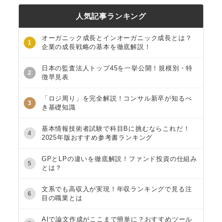
人気記事ランキング
オーガニック成長とインオーガニック成長とは？
1
企業の成長戦略の基本を徹底解説！
日本の監査法人トップ45を一挙公開！規模別・特
2
徴早見表
「ロジ周り」を完全解説！コンサル新卒が知るべ
3
き基礎知識
基本情報技術者試験で科目Bに挑むならこれだ！
4
2025年版おすすめ参考書ランキング
GPとLPの違いを徹底解説！ファンド投資の仕組み
5
とは？
文系でも高収入が実現！年収ランキングで見る注
6
目の職業とは
AIで論文作成がここまで簡単に？おすすめツール