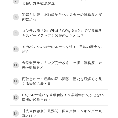
7
と使い方を徹底解説
宅建と比較！不動産証券化マスターの難易度と実
8
態に迫る
コンサル流「So What？/Why So？」で問題解決
9
をスピードアップ！習得のコツとは？
メガバンクの統合のルーツを辿る─再編の歴史をご
10
紹介
金融業界ランキング完全攻略！年収、難易度、未
11
来を徹底分析
商社とビール産業の深い関係：歴史を紐解くと見
12
える経済の表と裏
IRとSRの違いを簡単解説！企業活動に欠かせない
13
両者の役割とは？
【完全保存版】最難関！国家資格ランキングの真
14
真とは？