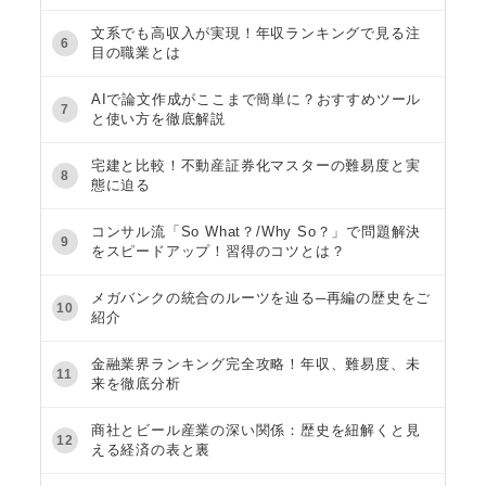
文系でも高収入が実現！年収ランキングで見る注
6
目の職業とは
AIで論文作成がここまで簡単に？おすすめツール
7
と使い方を徹底解説
宅建と比較！不動産証券化マスターの難易度と実
8
態に迫る
コンサル流「So What？/Why So？」で問題解決
9
をスピードアップ！習得のコツとは？
メガバンクの統合のルーツを辿る─再編の歴史をご
10
紹介
金融業界ランキング完全攻略！年収、難易度、未
11
来を徹底分析
商社とビール産業の深い関係：歴史を紐解くと見
12
える経済の表と裏