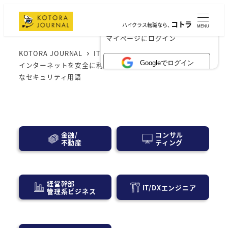
コトラ
ハイクラス転職なら、
MENU
×
マイページにログイン
KOTORA JOURNAL
IT業界
セキュリティ用語一覧、
Googleでログイン
インターネットを安全に利用するために知っておくべき主要
なセキュリティ用語
コンサル
金融/
ティング
不動産
経営幹部
IT/DXエンジニア
管理系ビジネス