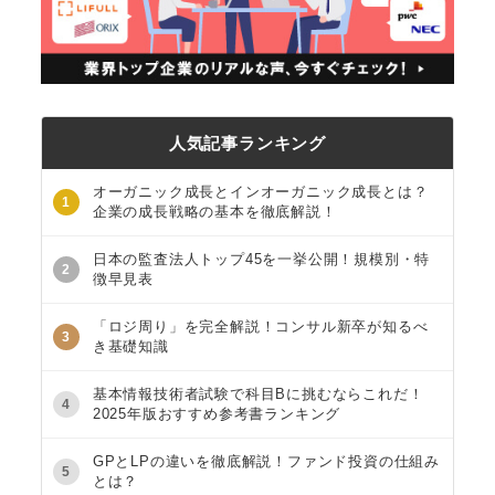
人気記事ランキング
オーガニック成長とインオーガニック成長とは？
1
企業の成長戦略の基本を徹底解説！
日本の監査法人トップ45を一挙公開！規模別・特
2
徴早見表
「ロジ周り」を完全解説！コンサル新卒が知るべ
3
き基礎知識
基本情報技術者試験で科目Bに挑むならこれだ！
4
2025年版おすすめ参考書ランキング
GPとLPの違いを徹底解説！ファンド投資の仕組み
5
とは？