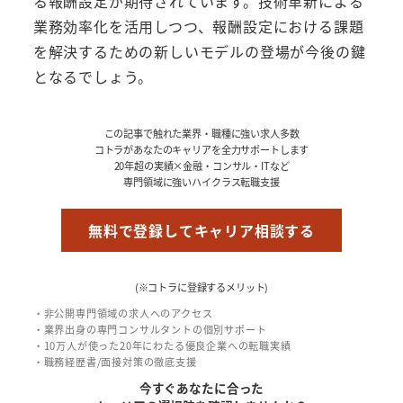
る報酬設定が期待されています。技術革新による
業務効率化を活用しつつ、報酬設定における課題
を解決するための新しいモデルの登場が今後の鍵
となるでしょう。
この記事で触れた業界・職種に強い求人多数
コトラがあなたのキャリアを全力サポートします
20年超の実績×金融・コンサル・ITなど
専門領域に強いハイクラス転職支援
無料で登録してキャリア相談する
(※コトラに登録するメリット)
・非公開専門領域の求人へのアクセス
・業界出身の専門コンサルタントの個別サポート
・10万人が使った20年にわたる優良企業への転職実績
・職務経歴書/面接対策の徹底支援
今すぐあなたに合った