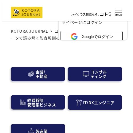
コトラ
ハイクラス転職なら、
MENU
×
マイページにログイン
KOTORA JOURNAL
コンサル業界
監査法人
最新デ
Googleでログイン
ータで読み解く監査報酬の相場とその内訳 2024年版
コンサル
金融/
ティング
不動産
経営幹部
IT/DXエンジニア
管理系ビジネス
製造業