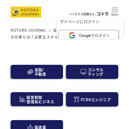
コトラ
ハイクラス転職なら、
MENU
×
マイページにログイン
KOTORA JOURNAL
金融業界
クレジットアナリスト
Googleでログイン
の仕事とは？必要なスキル5選とその磨き方
コンサル
金融/
ティング
不動産
経営幹部
IT/DXエンジニア
管理系ビジネス
製造業