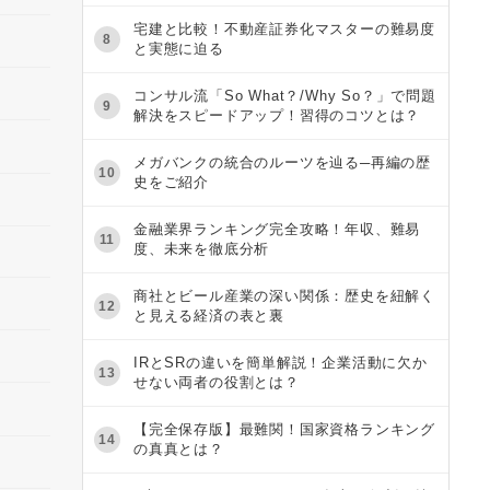
宅建と比較！不動産証券化マスターの難易度
8
と実態に迫る
コンサル流「So What？/Why So？」で問題
9
解決をスピードアップ！習得のコツとは？
メガバンクの統合のルーツを辿る─再編の歴
10
史をご紹介
金融業界ランキング完全攻略！年収、難易
11
度、未来を徹底分析
商社とビール産業の深い関係：歴史を紐解く
12
と見える経済の表と裏
IRとSRの違いを簡単解説！企業活動に欠か
13
せない両者の役割とは？
【完全保存版】最難関！国家資格ランキング
14
の真真とは？