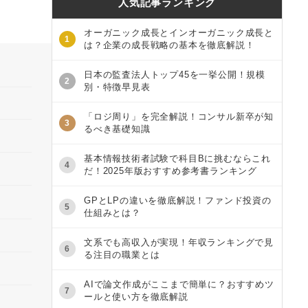
人気記事ランキング
オーガニック成長とインオーガニック成長と
1
は？企業の成長戦略の基本を徹底解説！
日本の監査法人トップ45を一挙公開！規模
2
別・特徴早見表
「ロジ周り」を完全解説！コンサル新卒が知
3
るべき基礎知識
基本情報技術者試験で科目Bに挑むならこれ
4
だ！2025年版おすすめ参考書ランキング
GPとLPの違いを徹底解説！ファンド投資の
5
仕組みとは？
文系でも高収入が実現！年収ランキングで見
6
る注目の職業とは
AIで論文作成がここまで簡単に？おすすめツ
7
ールと使い方を徹底解説