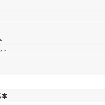
法
ント
基本