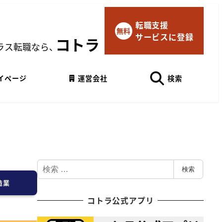
転職支援
×
無料
サービスに登録
マイページにログイン
コトラ
ラス転職なら、
Googleでログイン
イページ
運営会社
検索
検
検索
索
造業
コトラ公式アプリ