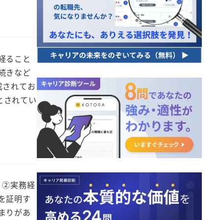
経ること
続きなど
成されてお
とされてい
、②実務経
を証明す
まりがあ