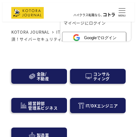
コトラ
ハイクラス転職なら、
MENU
×
マイページにログイン
KOTORA JOURNAL
IT業界
サイバー攻撃対策に必
Googleでログイン
須！サイバーセキュリティ基本法の改正ポイント解説
コンサル
金融/
ティング
不動産
経営幹部
IT/DXエンジニア
管理系ビジネス
製造業