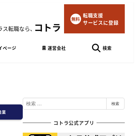
転職支援
×
無料
サービスに登録
マイページにログイン
コトラ
ラス転職なら、
Googleでログイン
イページ
運営会社
検索
検
検索
索
造業
コトラ公式アプリ