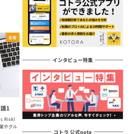
全般
インタビュー特集
語1
 Risk）
業やグル
コトラ 公式note