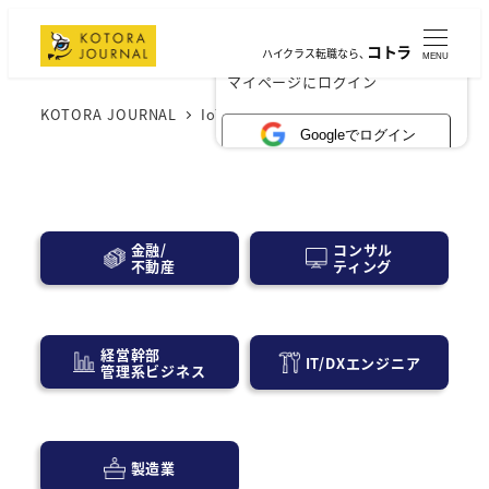
コトラ
ハイクラス転職なら、
MENU
×
マイページにログイン
KOTORA JOURNAL
IoT
Googleでログイン
コンサル
金融/
ティング
不動産
経営幹部
IT/DXエンジニア
管理系ビジネス
製造業