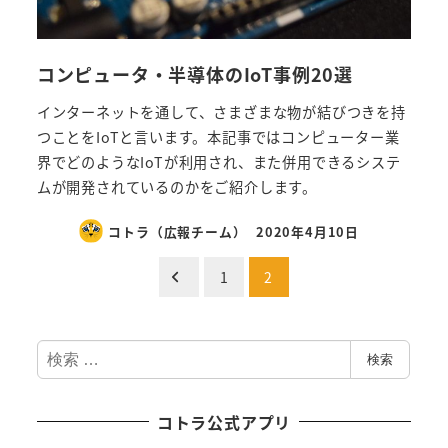
コンピュータ・半導体のIoT事例20選
インターネットを通して、さまざまな物が結びつきを持
つことをIoTと言います。本記事ではコンピューター業
界でどのようなIoTが利用され、また併用できるシステ
ムが開発されているのかをご紹介します。
コトラ（広報チーム）
2020年4月10日
投
1
2
稿
検
の
検索
索
ペ
コトラ公式アプリ
ー