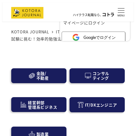
コトラ
ハイクラス転職なら、
MENU
×
マイページにログイン
KOTORA JOURNAL
IT業界
短期間で基本情報技術者
Googleでログイン
試験に挑む！効率的勉強法と無料ツール完全ガイド
コンサル
金融/
ティング
不動産
経営幹部
IT/DXエンジニア
管理系ビジネス
製造業