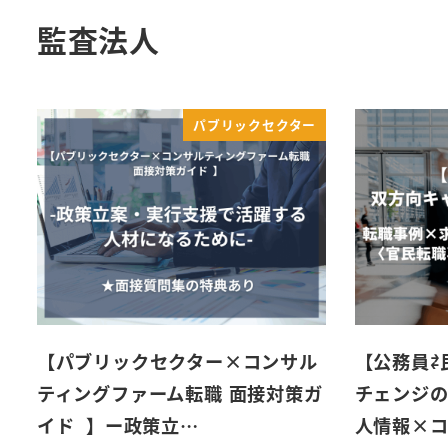
監査法人
パブリックセクター
【パブリックセクター×コンサル
【公務員⇄
ティングファーム転職 面接対策ガ
チェンジ
イド 】ー政策立…
人情報×