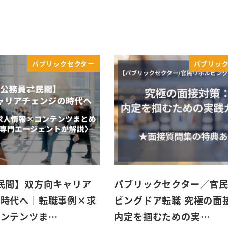
パブリックセクター
パブリッ
民間】双方向キャリア
パブリックセクター／官
の時代へ｜転職事例×求
ビングドア転職 究極の面
コンテンツま…
内定を掴むための実…