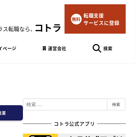
転職支援
×
無料
サービスに登録
マイページにログイン
コトラ
ラス転職なら、
Googleでログイン
イページ
運営会社
検索
検
検索
索
造業
コトラ公式アプリ