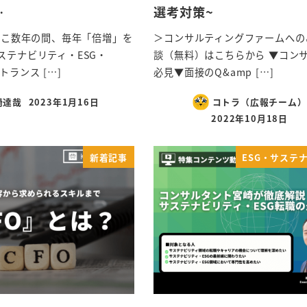
…
選考対策~
らここ数年の間、毎年「倍増」を
＞コンサルティングファームへの
ステナビリティ・ESG・
談（無料）はこちらから ▼コン
トランス […]
必見▼面接のQ&amp […]
崎達哉
2023年1月16日
コトラ（広報チーム）
2022年10月18日
新着記事
ESG・サステ