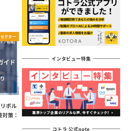
クセクター
インタビュー特集
民リボル
接対策：
コトラ 公式note