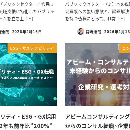
パブリックセクター／官民リ
パブリックセクター（※）への転
転職支援に特化したパブリッ
会貢献への強い意欲と、課題解決
ムを立ち上 […]
を持つ皆様にとって、非常 […]
崎達哉
2026年4月16日
宮崎達哉
2026年4月1
ESG・サステナビリティ
コ
リティ・ESG・GX採用
アビームコンサルティング
2年も前年比”200％”
からのコンサル転職~企業