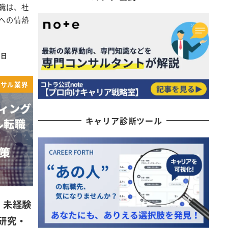
職は、社
への情熱
3日
ンサル業界
キャリア診断ツール
 未経験
研究・