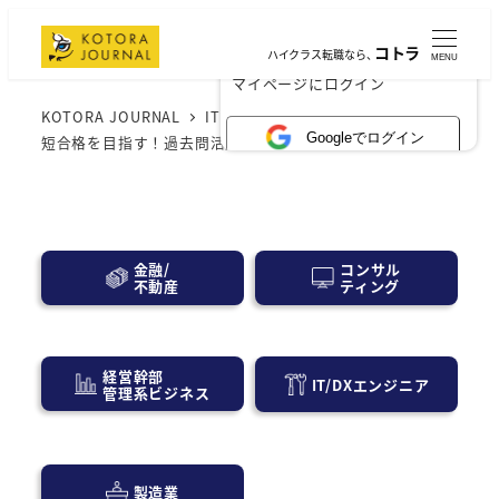
コトラ
ハイクラス転職なら、
MENU
×
マイページにログイン
KOTORA JOURNAL
IT業界
基本情報技術者試験、最
Googleでログイン
短合格を目指す！過去問活用術の極意
コンサル
金融/
ティング
不動産
経営幹部
IT/DXエンジニア
管理系ビジネス
製造業