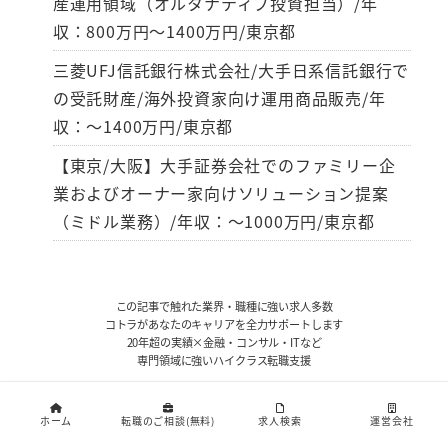
産運用領域（オルタナティブ投資担当）/年
収：800万円～1400万円/東京都
三菱UFJ信託銀行株式会社/大手日系信託銀行で
の受託財産/海外投資家向け運用商品販売/年
収：～1400万円/東京都
【東京/大阪】大手証券会社でのファミリー企
業およびオーナー家向けソリューション提案
（ミドル業務）/年収：～1000万円/東京都
この記事で触れた業界・職種に強い求人多数
コトラがあなたのキャリアを全力サポートします
20年超の実績×金融・コンサル・ITなど
専門領域に強いハイクラス転職支援
無料で登録してキャリア相談する
ホーム
転職のご相談(無料)
求人検索
運営会社