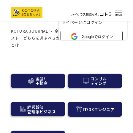
コトラ
ハイクラス転職なら、
MENU
×
マイページにログイン
KOTORA JOURNAL
金融業界
USCPA vs 証券アナリ
Googleでログイン
スト｜どちらを選ぶべきか？あなたのキャリアに最適な資格
とは
コンサル
金融/
ティング
不動産
経営幹部
IT/DXエンジニア
管理系ビジネス