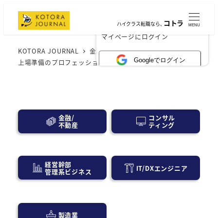
コトラ
ハイクラス転職なら、
MENU
×
マイページにログイン
KOTORA JOURNAL
金融業界
「IPO実務検定」とは？
Googleでログイン
上場準備のプロフェッショナル資格の全貌を解明！
コンサル
金融/
ティング
不動産
経営幹部
IT/DXエンジニア
管理系ビジネス
製造業