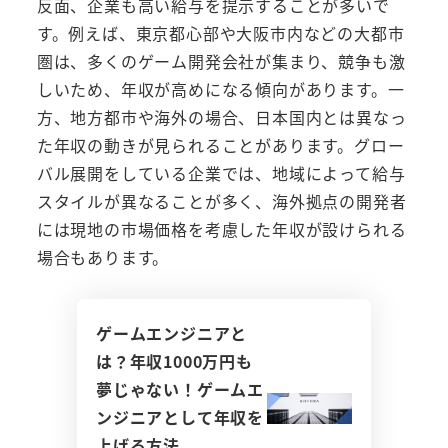
反面、企業も高い給与を提示することが多いで
す。例えば、東京都心部や大阪市内などの大都市
圏は、多くのゲーム開発会社が集まり、競争も激
しいため、年収が高めになる傾向があります。一
方、地方都市や海外の場合、日本国内とは異なっ
た年収の動きが見られることがあります。グロー
バル展開をしている企業では、地域によって給与
スタイルが異なることが多く、海外拠点の開発者
には現地の市場価格を考慮した年収が設けられる
場合もあります。
ゲームエンジニアと
は？年収1000万円も
夢じゃない！ゲームエ
ンジニアとして年収を
上げる方法