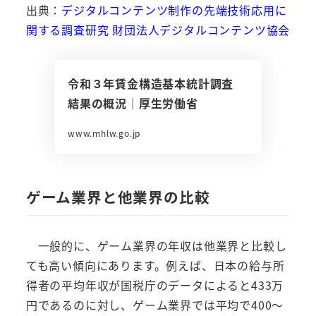
出典：
デジタルコンテンツ制作の先端技術応用に
関する調査研究 財団法人デジタルコンテンツ協会
令和３年賃金構造基本統計調査
結果の概況｜厚生労働省
www.mhlw.go.jp
ゲーム業界と他業界の比較
一般的に、ゲーム業界の年収は他業界と比較し
ても高い傾向にあります。例えば、日本の給与所
得者の平均年収が国税庁のデータによると433万
円であるのに対し、ゲーム業界では平均で400～