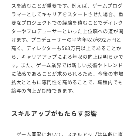
スを踏むことが重要です。例えば、ゲームプログ
ラマーとしてキャリアをスタートさせた場合、重
要なプロジェクトでの経験を積むことでディレク
ターやプロデューサーといった上位職への道が開
けます。プロデューサーの平均年収が692万円と
高く、ディレクターも563万円以上であることか
ら、キャリアアップによる年収の向上は明らかで
す。また、ゲーム業界では新しい技術やトレンド
に敏感であることが求められるため、今後の市場
拡大とともに専門性を高めることで、職種内でも
給与の向上が期待できます。
スキルアップがもたらす影響
ゲーム開発において、スキルアップは年収に直