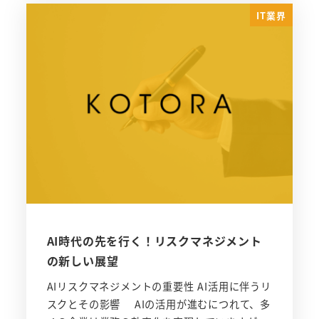
IT業界
AI時代の先を行く！リスクマネジメント
の新しい展望
AIリスクマネジメントの重要性 AI活用に伴うリ
スクとその影響 AIの活用が進むにつれて、多