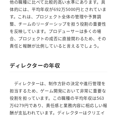
他の職種に比べて比較的高い水準にあります。具
体的には、平均年収が692万5000円とされていま
す。これは、プロジェクト全体の管理や予算調
整、チームのリーダーシップを担う役割の重要性
を反映しています。プロデューサーは多くの場
合、プロジェクトの成否に直接関わるため、その
責任と報酬が比例していると言えるでしょう。
ディレクターの年収
ディレクターは、制作方針の決定や進行管理を
担当するため、ゲーム開発において非常に重要な
役割を担っています。この職種の平均年収は563
万6279円であり、責任感と業務内容に相応しい報
酬が支払われています。ディレクターはクリエイ