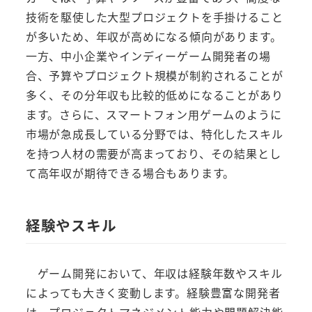
技術を駆使した大型プロジェクトを手掛けること
が多いため、年収が高めになる傾向があります。
一方、中小企業やインディーゲーム開発者の場
合、予算やプロジェクト規模が制約されることが
多く、その分年収も比較的低めになることがあり
ます。さらに、スマートフォン用ゲームのように
市場が急成長している分野では、特化したスキル
を持つ人材の需要が高まっており、その結果とし
て高年収が期待できる場合もあります。
経験やスキル
ゲーム開発において、年収は経験年数やスキル
によっても大きく変動します。経験豊富な開発者