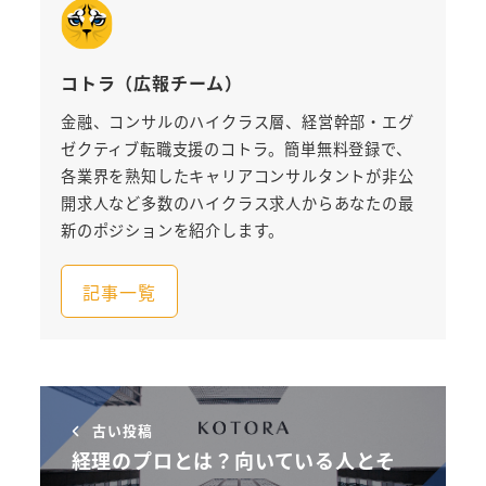
コトラ（広報チーム）
金融、コンサルのハイクラス層、経営幹部・エグ
ゼクティブ転職支援のコトラ。簡単無料登録で、
各業界を熟知したキャリアコンサルタントが非公
開求人など多数のハイクラス求人からあなたの最
新のポジションを紹介します。
記事一覧
古い投稿
経理のプロとは？向いている人とそ