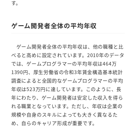
す。
ゲーム開発者全体の平均年収
ゲーム開発者全体の平均年収は、他の職種と比
べると高めに設定されています。2010年のデータ
では、ゲームプログラマーの平均年収は464万
1390円、厚生労働省の令和3年賃金構造基本統計
調査によると全国的なゲームプログラマーの平均
年収は523万円に達しています。このように、長
年にわたり、ゲーム開発者は安定した収入を得ら
れる職業となっています。ただし、年収は企業の
規模や自身のスキルによっても大きく異なるた
め、自らのキャリア形成が重要です。