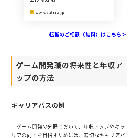
www.kotora.jp
転職のご相談（無料）はこちら＞
ゲーム開発職の将来性と年収ア
ップの方法
キャリアパスの例
ゲーム開発の分野において、年収アップやキャ
リアの向上を目指すためには、適切なキャリアパ