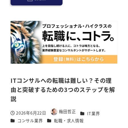
ITコンサルへの転職は難しい？その理
由と突破するための3つのステップを解
説
梅田哲正
2026年6月22日
カテゴリー
IT業界
著
投稿日
カテゴリー
カテゴリー
コンサル業界
転職・求人情報
者