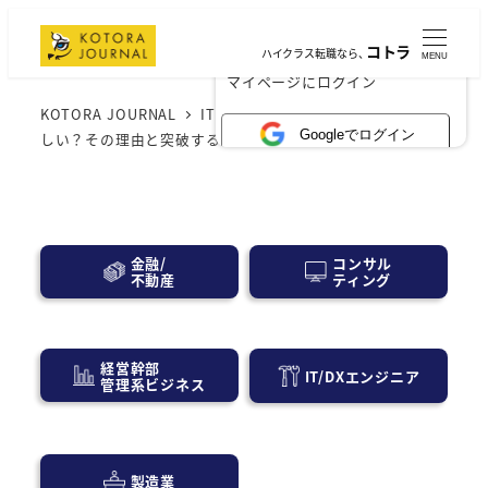
コトラ
ハイクラス転職なら、
MENU
×
マイページにログイン
KOTORA JOURNAL
IT業界
ITコンサルへの転職は難
Googleでログイン
しい？その理由と突破するための3つのステップを解説
コンサル
金融/
ティング
不動産
経営幹部
IT/DXエンジニア
管理系ビジネス
製造業