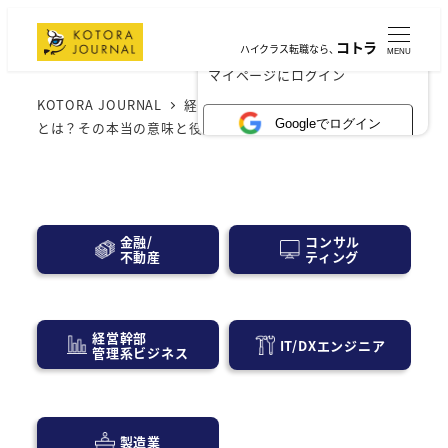
コトラ
ハイクラス転職なら、
MENU
×
マイページにログイン
KOTORA JOURNAL
経営層・事業会社
「内部監査」
Googleでログイン
とは？その本当の意味と役割を徹底解説！
コンサル
金融/
ティング
不動産
経営幹部
IT/DXエンジニア
管理系ビジネス
製造業