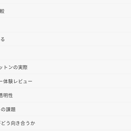
較
迫る
ットンの実際
ー体験レビュー
透明性
めの課題
がどう向き合うか