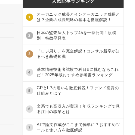
人気記事ランキング
オーガニック成長とインオーガニック成長と
1
は？企業の成長戦略の基本を徹底解説！
日本の監査法人トップ45を一挙公開！規模
2
別・特徴早見表
「ロジ周り」を完全解説！コンサル新卒が知
3
るべき基礎知識
基本情報技術者試験で科目Bに挑むならこれ
4
だ！2025年版おすすめ参考書ランキング
GPとLPの違いを徹底解説！ファンド投資の
5
仕組みとは？
文系でも高収入が実現！年収ランキングで見
6
る注目の職業とは
AIで論文作成がここまで簡単に？おすすめツ
7
ールと使い方を徹底解説