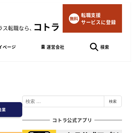
転職支援
×
無料
サービスに登録
マイページにログイン
コトラ
ラス転職なら、
Googleでログイン
イページ
運営会社
検索
検
検索
索
造業
コトラ公式アプリ