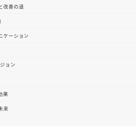
と改善の道
地
ニケーション
ビジョン
効果
未来