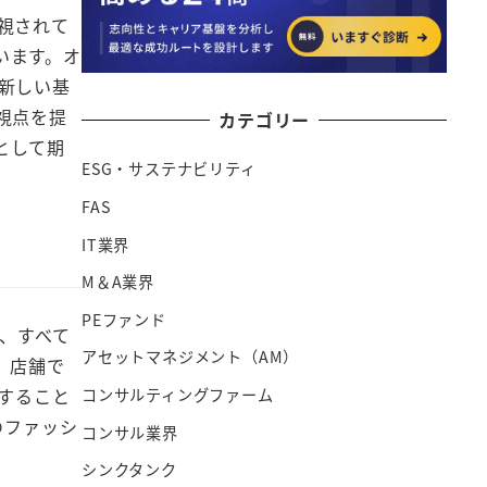
視されて
います。オ
新しい基
視点を提
カテゴリー
として期
ESG・サステナビリティ
FAS
IT業界
M＆A業界
PEファンド
は、すべて
アセットマネジメント（AM）
、店舗で
すること
コンサルティングファーム
のファッシ
コンサル業界
シンクタンク