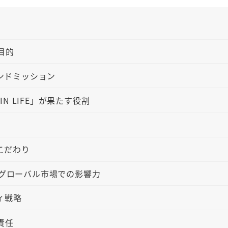
と目的
ランドミッション
 LIFE」が果たす役割
のこだわり
とグローバル市場での影響力
ィ戦略
責任