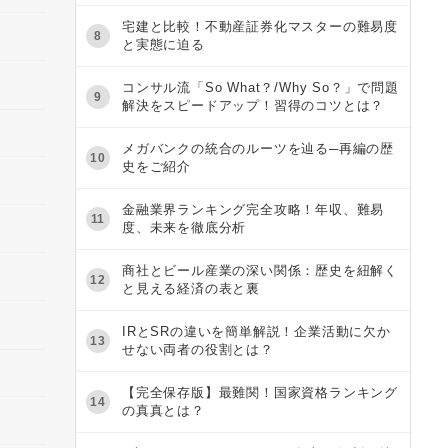
宅建と比較！不動産証券化マスターの難易度
8
と実態に迫る
コンサル流「So What？/Why So？」で問題
9
解決をスピードアップ！習得のコツとは？
メガバンクの統合のルーツを辿る─再編の歴
10
史をご紹介
金融業界ランキング完全攻略！年収、難易
11
度、未来を徹底分析
商社とビール産業の深い関係：歴史を紐解く
12
と見える経済の表と裏
IRとSRの違いを簡単解説！企業活動に欠か
13
せない両者の役割とは？
【完全保存版】最難関！国家資格ランキング
14
の真真とは？