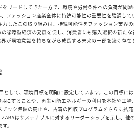
ドをリードしてきた一方で、環境や労働条件への負荷が問題
き合い、ファッション産業全体に持続可能性の重要性を強調して
注力したこの取り組みは、持続可能性をファッション業界の
体の循環型経済の発展を促し、消費者にも購入選択の新たな
ョン業界が環境意識を持ちながら成長する未来の一部を築く存在
標
とつの節目として、環境目標を明確に設定しています。この目標に
0%にすることや、再生可能エネルギーの利用を本社や工場
ラスチック包装の廃止や、古着の回収プログラムをさらに拡充
ZARAはサステナブルに対するリーダーシップを示し、他
ます。