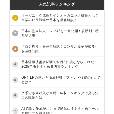
人気記事ランキング
オーガニック成長とインオーガニック成長とは？
1
企業の成長戦略の基本を徹底解説！
日本の監査法人トップ45を一挙公開！規模別・特
2
徴早見表
「ロジ周り」を完全解説！コンサル新卒が知るべ
3
き基礎知識
基本情報技術者試験で科目Bに挑むならこれだ！
4
2025年版おすすめ参考書ランキング
GPとLPの違いを徹底解説！ファンド投資の仕組み
5
とは？
文系でも高収入が実現！年収ランキングで見る注
6
目の職業とは
AIで論文作成がここまで簡単に？おすすめツール
7
と使い方を徹底解説