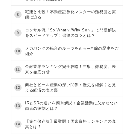
宅建と比較！不動産証券化マスターの難易度と実
8
態に迫る
コンサル流「So What？/Why So？」で問題解決
9
をスピードアップ！習得のコツとは？
メガバンクの統合のルーツを辿る─再編の歴史をご
10
紹介
金融業界ランキング完全攻略！年収、難易度、未
11
来を徹底分析
商社とビール産業の深い関係：歴史を紐解くと見
12
える経済の表と裏
IRとSRの違いを簡単解説！企業活動に欠かせない
13
両者の役割とは？
【完全保存版】最難関！国家資格ランキングの真
14
真とは？