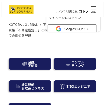
コトラ
ハイクラス転職なら、
MENU
×
マイページにログイン
KOTORA JOURNAL
不動産業界
不動産業界の最高峰
Googleでログイン
資格「不動産鑑定士」とは？メリットや勉強時間、転職市場
での価値を解説
コンサル
金融/
ティング
不動産
経営幹部
IT/DXエンジニア
管理系ビジネス